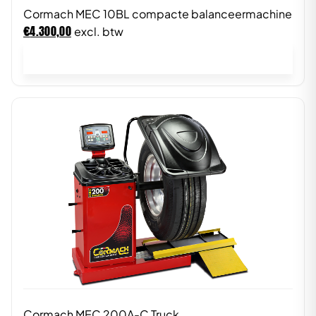
Cormach MEC 10BL compacte balanceermachine
€
4.300,00
excl. btw
In winkelwagen
Cormach MEC 200A-C Truck