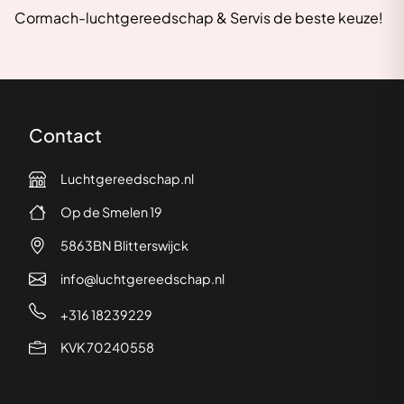
Cormach-luchtgereedschap & Servis de beste keuze!
Contact
Luchtgereedschap.nl
Op de Smelen 19
5863BN Blitterswijck
info@luchtgereedschap.nl
+316 18239229
KVK 70240558