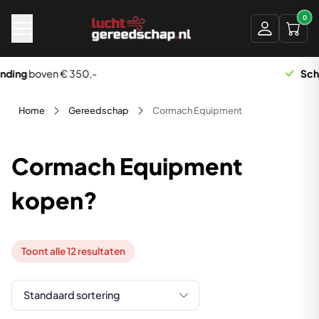
Naar hoofdinhoud
0
Scherp geprijsd
Home
Gereedschap
Cormach Equipment
Cormach Equipment
kopen?
Toont alle 12 resultaten