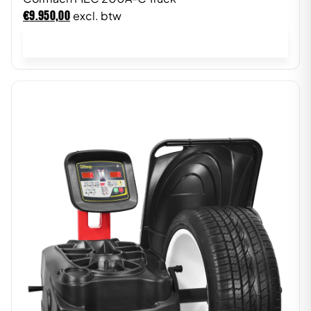
€
9.950,00
excl. btw
In winkelwagen