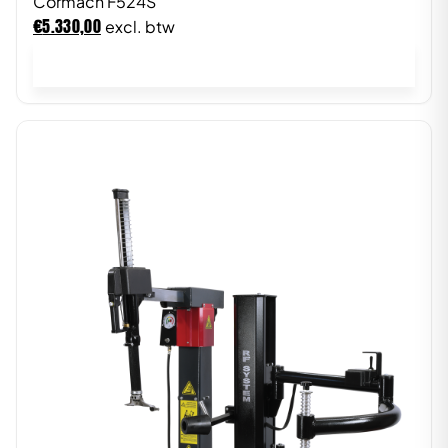
Cormach F524S
€
5.330,00
excl. btw
In winkelwagen