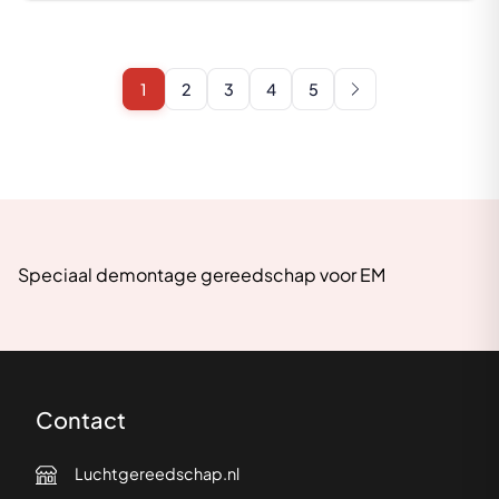
1
2
3
4
5
Speciaal demontage gereedschap voor EM
Contact
Luchtgereedschap.nl