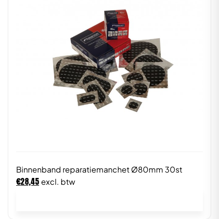
Binnenband reparatiemanchet Ø80mm 30st
€
28,45
excl. btw
In winkelwagen