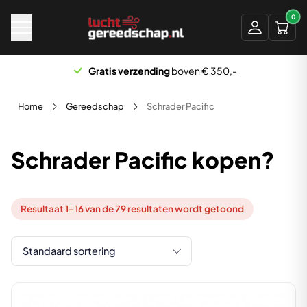
Naar hoofdinhoud
0
Scherp geprijsd
Home
Gereedschap
Schrader Pacific
Schrader Pacific kopen?
Resultaat 1–16 van de 79 resultaten wordt getoond