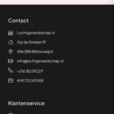
Contact
Luchtgereedschap.nl
Op de Smelen 19
5863BN Blitterswijck
info@luchtgereedschap.nl
+316 18239229
KVK 70240558
Klantenservice