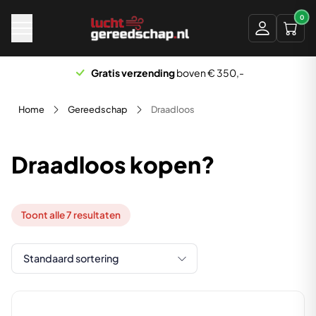
Naar hoofdinhoud
0
Gratis verzending
boven € 350,-
Home
Gereedschap
Draadloos
Draadloos kopen?
Toont alle 7 resultaten