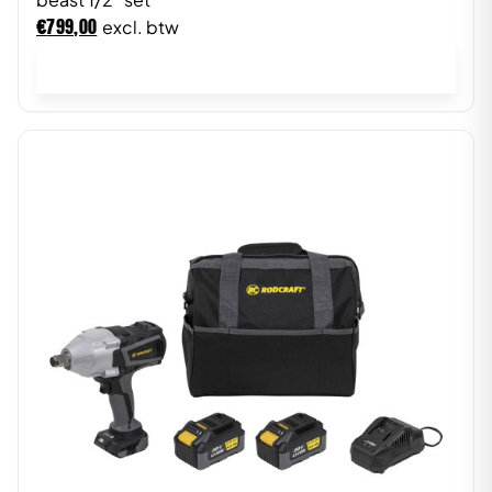
€
799,00
excl. btw
In winkelwagen