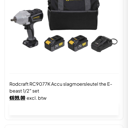
Rodcraft RC9077K Accu slagmoersleutel the E-
beast 1/2″ set
€
699,00
excl. btw
In winkelwagen