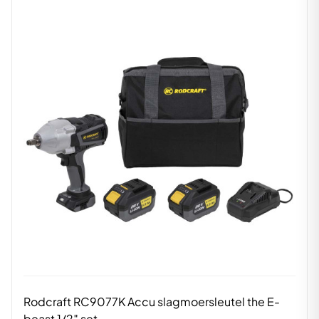
Rodcraft RC9077K Accu slagmoersleutel the E-
beast 1/2″ set