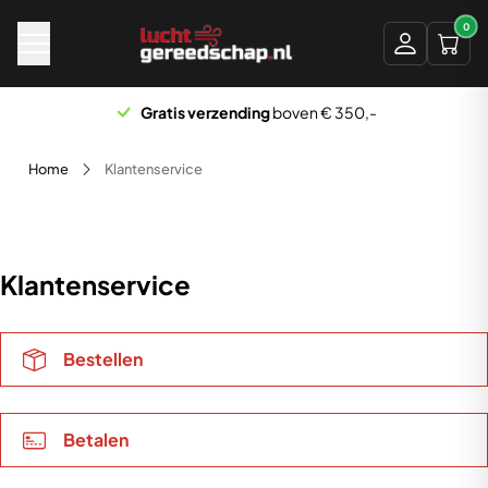
Naar hoofdinhoud
0
Gratis verzending
boven € 350,-
Home
Klantenservice
Klantenservice
Bestellen
Betalen