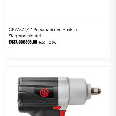
CP7737 1/2″ Pneumatische Haakse
Slagmoersleutel
€
€
437,00
395,00
excl. btw
In winkelwagen