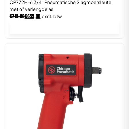
CP772H-6 3/4″ Pneumatische Slagmoersleutel
met 6″ verlengde as
€
€
715,00
655,00
excl. btw
In winkelwagen