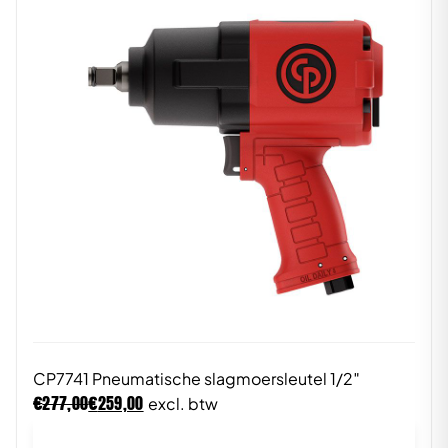
CP7741 Pneumatische slagmoersleutel 1/2″
€
€
277,00
259,00
excl. btw
In winkelwagen