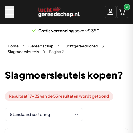
Naar hoofdinhoud
0
Scherp geprijsd
Home
Gereedschap
Luchtgereedschap
Slagmoersleutels
Pagina 2
Slagmoersleutels kopen?
Resultaat 17–32 van de 55 resultaten wordt getoond