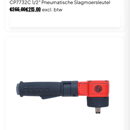
CP7732C 1/2″ Pneumatische Slagmoersleutel
€
€
266,00
215,00
excl. btw
In winkelwagen