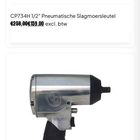
CP734H 1/2″ Pneumatische Slagmoersleutel
€
€
258,00
159,00
excl. btw
In winkelwagen