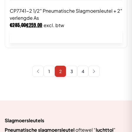
CP7741-2 1/2″ Pneumatische Slagmoersleutel + 2″
verlengde As
€
€
285,00
259,00
excl. btw
In winkelwagen
1
2
3
4
Slagmoersleutels
Pneumatische slagmoersleutel
oftewel “
luchttol
”