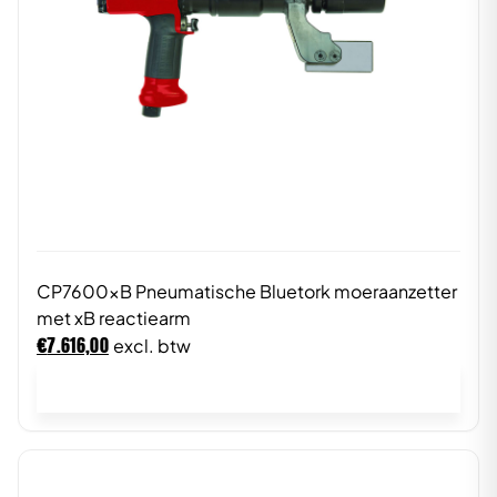
CP7600xB Pneumatische Bluetork moeraanzetter
met xB reactiearm
€
7.616,00
excl. btw
In winkelwagen