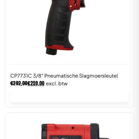
CP7731C 3/8″ Pneumatische Slagmoersleutel
€
€
292,00
259,00
excl. btw
In winkelwagen