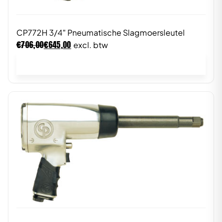
CP772H 3/4″ Pneumatische Slagmoersleutel
€
€
706,00
645,00
excl. btw
In winkelwagen