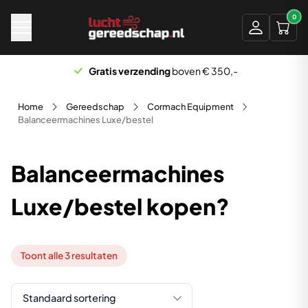
Naar hoofdinhoud
0
Gratis verzending
boven € 350,-
Home
Gereedschap
Cormach Equipment
Balanceermachines Luxe/bestel
Balanceermachines
Luxe/bestel kopen?
Toont alle 3 resultaten