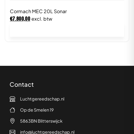
Cormach MEC 20L Sonar
€
7.800,00
excl. btw
In winkelwagen
Contact
Luchtgereedschap.nl
Op de Smelen 19
5863BN Blitterswijck
info@luchtgereedschap.nl