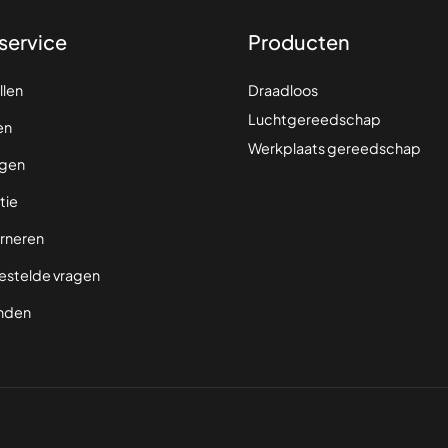
service
Producten
llen
Draadloos
Luchtgereedschap
en
Werkplaats gereedschap
gen
tie
rneren
estelde vragen
nden