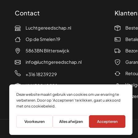
Contact
Klanten
Luchtgereedschap.nl
Beste
Op de Smelen 19
Betal
5863BN Blitterswijck
Bezor
info@luchtgereedschap.nl
Garan
Retou
+316 18239229
Veelg
KVK 70240558
Verze
© 2026 Luchtgereedschap.nl