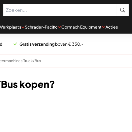
Werkplaats
Schrader-Pacific
Cormach Equipment
Acties
rd
Gratis verzending
boven € 350,-
eermachines Truck/Bus
/Bus kopen?