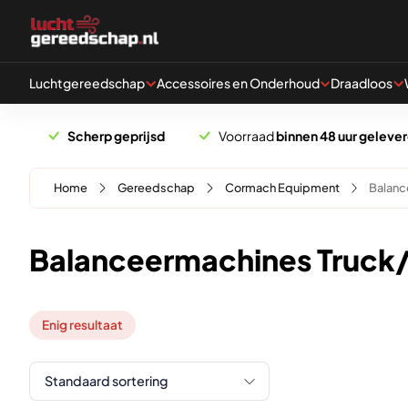
Naar hoofdinhoud
Luchtgereedschap
Accessoires en Onderhoud
Draadloos
Scherp geprijsd
Voorraad
binnen 48 uur geleve
Home
Gereedschap
Cormach Equipment
Balanc
Balanceermachines Truck
Enig resultaat