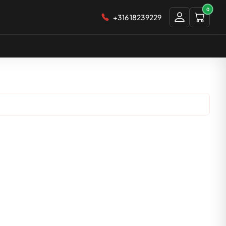
0
+316 18239229