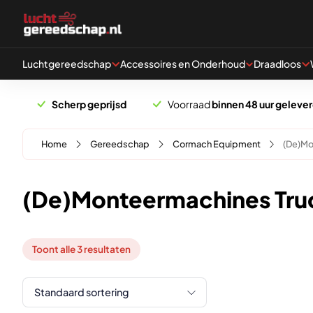
Naar hoofdinhoud
Luchtgereedschap
Accessoires en Onderhoud
Draadloos
Scherp geprijsd
Voorraad
binnen 48 uur geleve
Home
Gereedschap
Cormach Equipment
(De)Mo
(De)Monteermachines Tru
Toont alle 3 resultaten