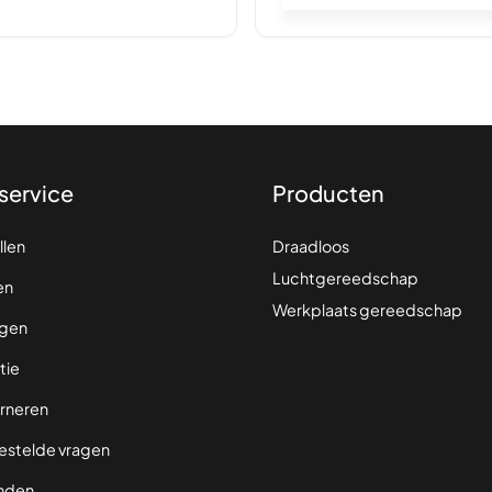
service
Producten
llen
Draadloos
Luchtgereedschap
en
Werkplaats gereedschap
gen
tie
rneren
estelde vragen
nden