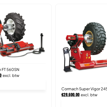
 FT 560SN
0
excl. btw
In winkelwagen
Cormach Super Vigor 2
€
28.600,00
excl. btw
In winkelwagen