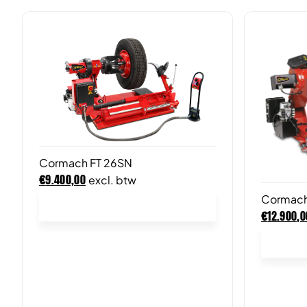
Cormach FT 26SN
€
9.400,00
excl. btw
Cormach
In winkelwagen
€
12.900,0