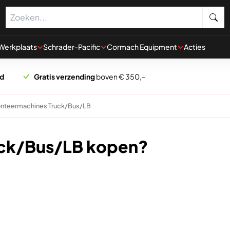
Werkplaats
Schrader-Pacific
Cormach Equipment
Acties
rd
Gratis verzending
boven € 350,-
nteermachines Truck/Bus/LB
ck/Bus/LB kopen?