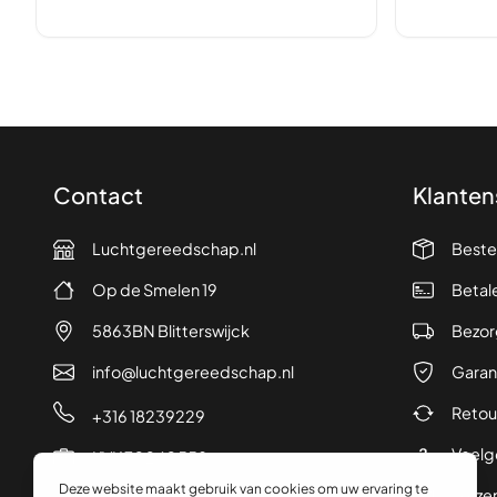
Contact
Klanten
Luchtgereedschap.nl
Beste
Op de Smelen 19
Betal
5863BN Blitterswijck
Bezor
info@luchtgereedschap.nl
Garan
Retou
+316 18239229
Veelg
KVK 70240558
Verze