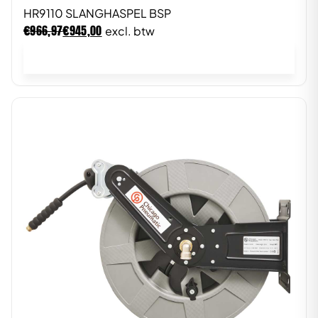
HR9110 SLANGHASPEL BSP
€
€
966,97
945,00
excl. btw
In winkelwagen