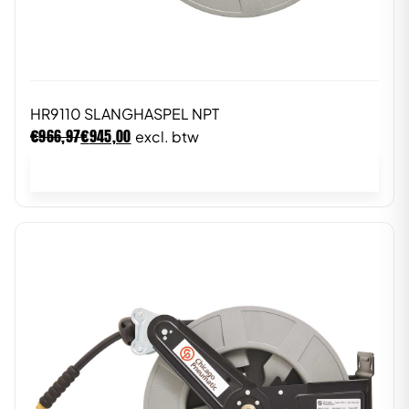
HR9110 SLANGHASPEL NPT
€
€
966,97
945,00
excl. btw
In winkelwagen