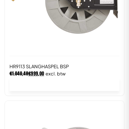
HR9113 SLANGHASPEL BSP
€
€
1.040,48
999,00
excl. btw
In winkelwagen