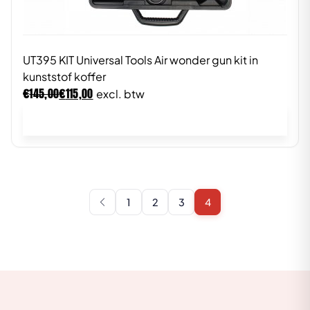
UT395 KIT Universal Tools Air wonder gun kit in
kunststof koffer
€
€
145,00
115,00
excl. btw
In winkelwagen
1
2
3
4