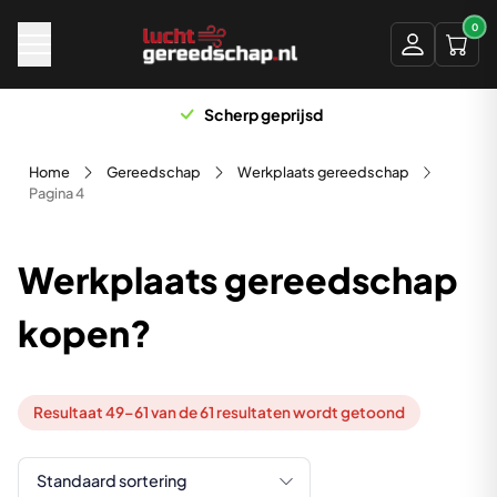
Naar hoofdinhoud
0
Scherp geprijsd
Home
Gereedschap
Werkplaats gereedschap
Pagina 4
Werkplaats gereedschap
kopen?
Resultaat 49–61 van de 61 resultaten wordt getoond