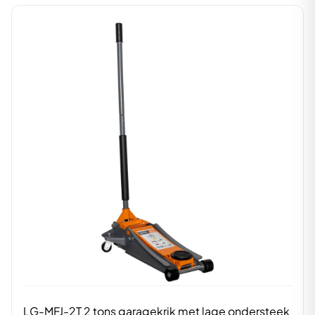
LG-MFJ-2T 2 tons garagekrik met lage ondersteek