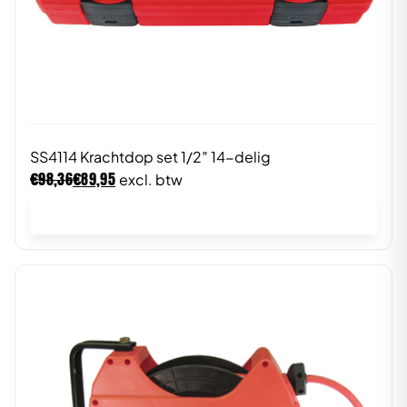
SS4114 Krachtdop set 1/2″ 14-delig
€
€
98,36
89,95
excl. btw
In winkelwagen