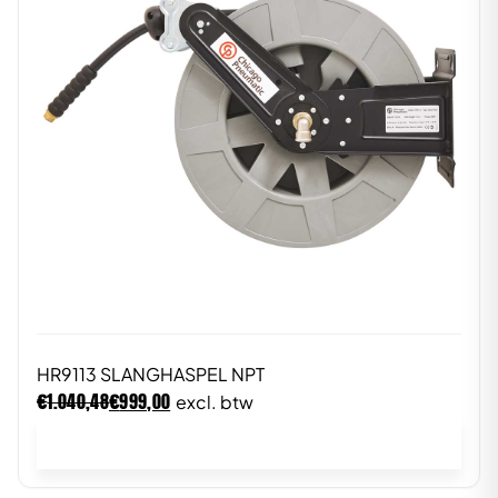
HR9113 SLANGHASPEL NPT
€
€
1.040,48
999,00
excl. btw
In winkelwagen