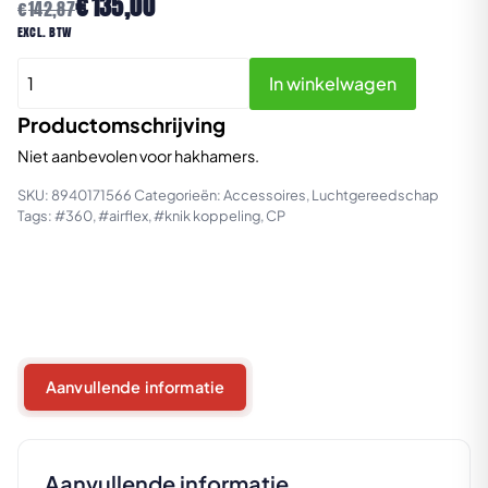
Oorspronkelijke
Huidige
€
135,00
€
142,87
prijs
prijs
excl. btw
was:
is:
CP
€142,87.
€135,00.
In winkelwagen
Air
Flex
Productomschrijving
1/2''
Niet aanbevolen voor hakhamers.
BSP
SKU:
8940171566
Categorieën:
Accessoires
,
Luchtgereedschap
aantal
Tags:
#360
,
#airflex
,
#knik koppeling
,
CP
Aanvullende informatie
Aanvullende informatie