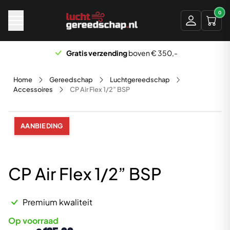
Naar hoofdinhoud
0
Gratis verzending
boven € 350,-
Home
Gereedschap
Luchtgereedschap
Accessoires
CP Air Flex 1/2” BSP
AANBIEDING
CP Air Flex 1/2” BSP
Premium kwaliteit
Op voorraad