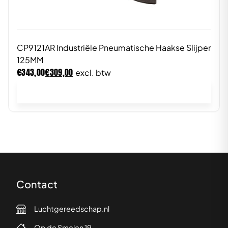
CP9121AR Industriële Pneumatische Haakse Slijper
125MM
€
€
343,00
309,00
excl. btw
In winkelwagen
Contact
Luchtgereedschap.nl
Op de Smelen 19