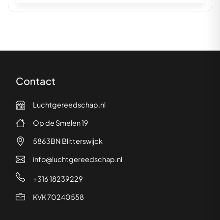
Contact
Luchtgereedschap.nl
Op de Smelen 19
5863BN Blitterswijck
info@luchtgereedschap.nl
+316 18239229
KVK 70240558