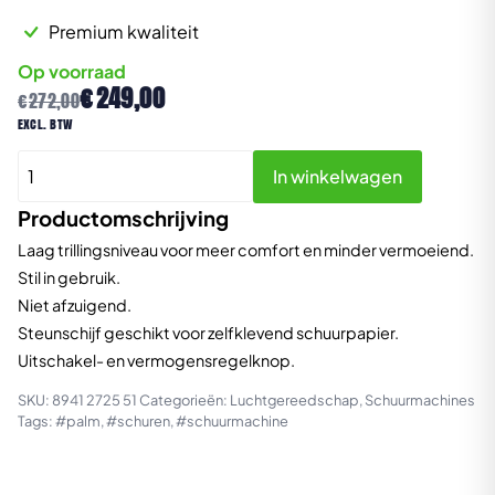
Premium kwaliteit
Op voorraad
Oorspronkelijke
Huidige
€
249,00
€
272,00
prijs
prijs
excl. btw
was:
is:
CP7255E
€272,00.
€249,00.
In winkelwagen
Pneumatische
Excentrische
Productomschrijving
Palmschuurmachine
Laag trillingsniveau voor meer comfort en minder vermoeiend.
aantal
Stil in gebruik.
Niet afzuigend.
Steunschijf geschikt voor zelfklevend schuurpapier.
Uitschakel- en vermogensregelknop.
SKU:
8941 2725 51
Categorieën:
Luchtgereedschap
,
Schuurmachines
Tags:
#palm
,
#schuren
,
#schuurmachine