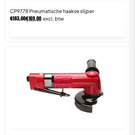
CP9778 Pneumatische haakse slijper
€
€
183,00
169,00
excl. btw
In winkelwagen