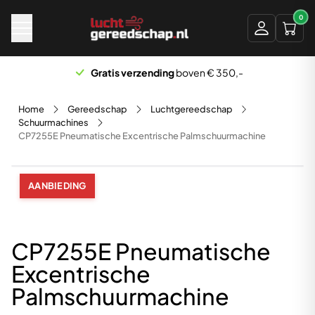
Naar hoofdinhoud
0
Gratis verzending
boven € 350,-
Home
Gereedschap
Luchtgereedschap
Schuurmachines
CP7255E Pneumatische Excentrische Palmschuurmachine
AANBIEDING
CP7255E Pneumatische
Excentrische
Palmschuurmachine