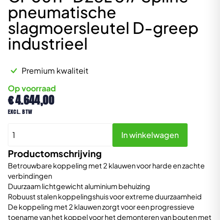
pneumatische
slagmoersleutel D-greep
industrieel
Premium kwaliteit
Op voorraad
€
4.644,00
excl. btw
CP0611-
In winkelwagen
D28L
5#
Productomschrijving
Spline
Betrouwbare koppeling met 2 klauwen voor harde en zachte
pneumatische
verbindingen
Duurzaam lichtgewicht aluminium behuizing
slagmoersleutel
Robuust stalen koppelingshuis voor extreme duurzaamheid
D-
De koppeling met 2 klauwen zorgt voor een progressieve
greep
toename van het koppel voor het demonteren van bouten met