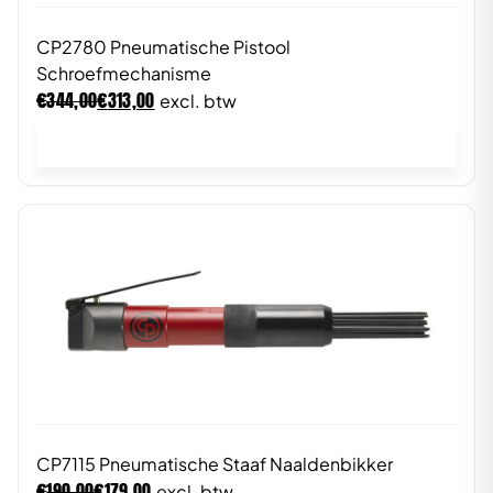
CP2780 Pneumatische Pistool
Schroefmechanisme
€
€
344,00
313,00
excl. btw
In winkelwagen
CP7115 Pneumatische Staaf Naaldenbikker
€
€
190,00
179,00
excl. btw