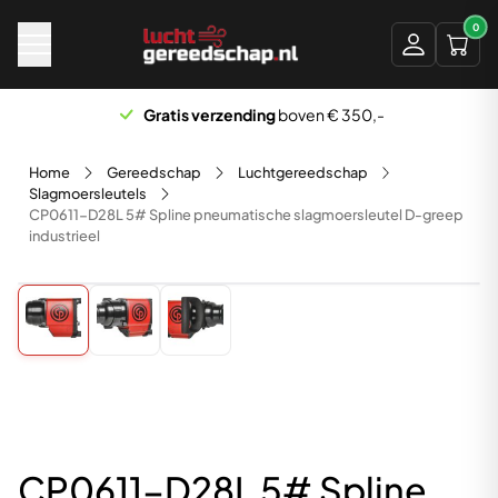
Naar hoofdinhoud
0
Gratis verzending
boven € 350,-
Home
Gereedschap
Luchtgereedschap
Slagmoersleutels
CP0611-D28L 5# Spline pneumatische slagmoersleutel D-greep
industrieel
CP0611-D28L 5# Spline