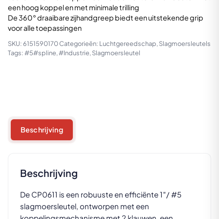
industrieel
een hoog koppel en met minimale trilling
aantal
De 360° draaibare zijhandgreep biedt een uitstekende grip
voor alle toepassingen
SKU:
6151590170
Categorieën:
Luchtgereedschap
,
Slagmoersleutels
Tags:
#5#spline
,
#Industrie
,
Slagmoersleutel
Beschrijving
Beschrijving
De CP0611 is een robuuste en efficiënte 1″/ #5
slagmoersleutel, ontworpen met een
koppelingsmechanisme met 2 klauwen, een