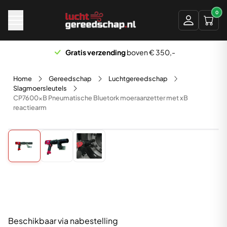
Naar hoofdinhoud
0
Gratis verzending
boven € 350,-
Home
Gereedschap
Luchtgereedschap
Slagmoersleutels
CP7600xB Pneumatische Bluetork moeraanzetter met xB
reactiearm
Beschikbaar via nabestelling