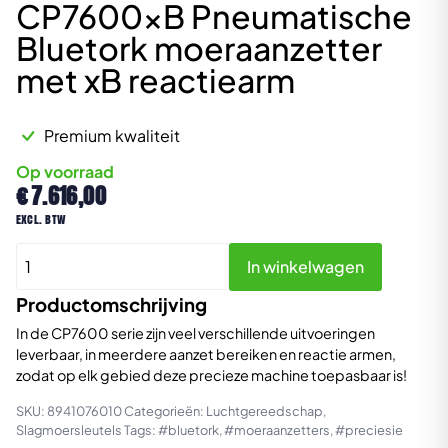
CP7600xB Pneumatische
Bluetork moeraanzetter
met xB reactiearm
Premium kwaliteit
Op voorraad
€
7.616,00
excl. btw
CP7600xB
In winkelwagen
Pneumatische
Bluetork
Productomschrijving
moeraanzetter
In de CP7600 serie zijn veel verschillende uitvoeringen
met
leverbaar, in meerdere aanzet bereiken en reactie armen,
xB
zodat op elk gebied deze precieze machine toepasbaar is!
reactiearm
SKU:
8941076010
Categorieën:
Luchtgereedschap
,
aantal
Slagmoersleutels
Tags:
#bluetork
,
#moeraanzetters
,
#preciesie