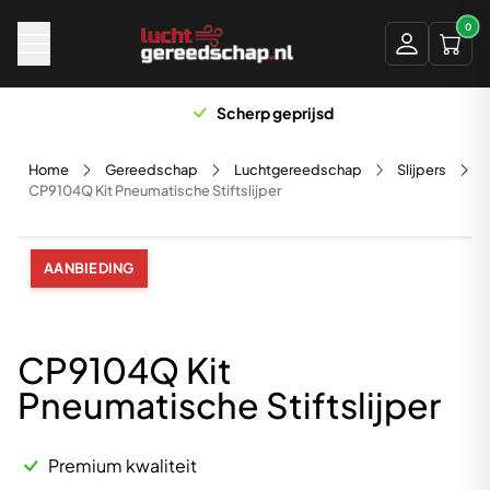
Naar hoofdinhoud
0
Scherp geprijsd
Home
Gereedschap
Luchtgereedschap
Slijpers
CP9104Q Kit Pneumatische Stiftslijper
AANBIEDING
CP9104Q Kit
Pneumatische Stiftslijper
Premium kwaliteit