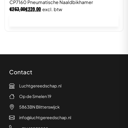
CP7160 Pneumatische Naaldbikhamer
€
€
263,00
239,00
excl. btw
In winkelwagen
Contact
Luchtgereedschap.nl
Op de Smelen 19
5863BN Blitterswijck
info@luchtgereedschap.nl