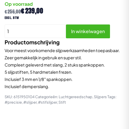
Op voorraad
Oorspronkelijke
Huidige
€
239,00
€
256,00
prijs
prijs
excl. btw
was:
is:
CP9104Q
€256,00.
€239,00.
In winkelwagen
Kit
Pneumatische
Productomschrijving
Stiftslijper
Voor meest voorkomende slijpwerkzaamheden toepasbaar.
aantal
Zeer gemakkelijk in gebruik en super stil.
Compleet geleverd met slang, 2 stuks spankoppen.
5 slijpstiften, 5 hardmetalen frezen.
Inclusief 3 mm en 1/8″ spankoppen.
Inclusief demperslang.
SKU:
6151950104
Categorieën:
Luchtgereedschap
,
Slijpers
Tags:
#precisie
,
#slijper
,
#stifslijper
,
Stift