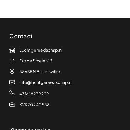
Contact
Luchtgereedschap.nl
Op de Smelen 19
5863BN Blitterswijck
info@luchtgereedschap.nl
+316 18239229
KVK 70240558