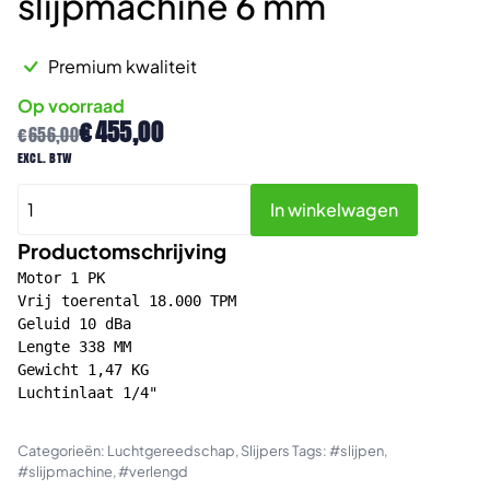
slijpmachine 6 mm
Premium kwaliteit
Op voorraad
Oorspronkelijke
Huidige
€
455,00
€
656,00
prijs
prijs
excl. btw
was:
is:
Universal
€656,00.
€455,00.
In winkelwagen
Tools
UT100S-
Productomschrijving
18-
Motor 1 PK

6
Vrij toerental 18.000 TPM

Geluid 10 dBa

Pneumatische
Lengte 338 MM

verlengde
Gewicht 1,47 KG

horizontale
Luchtinlaat 1/4"

slijpmachine
6
Categorieën:
Luchtgereedschap
,
Slijpers
Tags:
#slijpen
,
mm
#slijpmachine
,
#verlengd
aantal