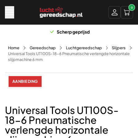
Naar hoofdinhoud
0
Scherp geprijsd
Home
Gereedschap
Luchtgereedschap
Slijpers
Universal Tools UT100S-18-6 Pneumatische verlengde horizontale
slijpmachine 6 mm
AANBIEDING
Universal Tools UT100S-
18-6 Pneumatische
verlengde horizontale