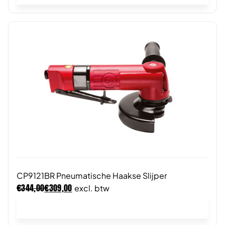
CP9121BR Pneumatische Haakse Slijper
€
€
344,00
309,00
excl. btw
In winkelwagen