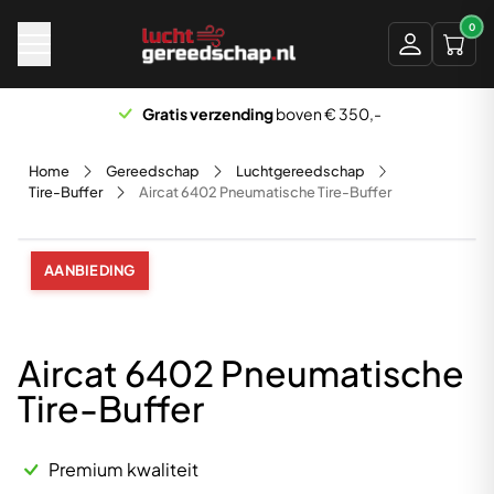
Naar hoofdinhoud
0
Gratis verzending
boven € 350,-
Home
Gereedschap
Luchtgereedschap
Tire-Buffer
Aircat 6402 Pneumatische Tire-Buffer
AANBIEDING
Aircat 6402 Pneumatische
Tire-Buffer
Premium kwaliteit