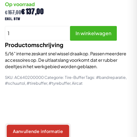
Op voorraad
Oorspronkelijke
Huidige
€
137,00
€
167,00
prijs
prijs
excl. btw
was:
is:
Aircat
€167,00.
€137,00.
In winkelwagen
6402
Pneumatische
Productomschrijving
Tire-
5/16” interne zeskant snel wissel draaikop. Passen meerdere
Buffer
accessoires op. De uitlaatslang voorkomt dat er rubber
aantal
deeltjes in het werkgebied worden geblazen.
SKU:
AC640200000
Categorie:
Tire-Buffer
Tags:
#bandreparatie
,
#schuurtol
,
#tirebuffer
,
#tyrebuffer
,
Aircat
Aanvullende informatie