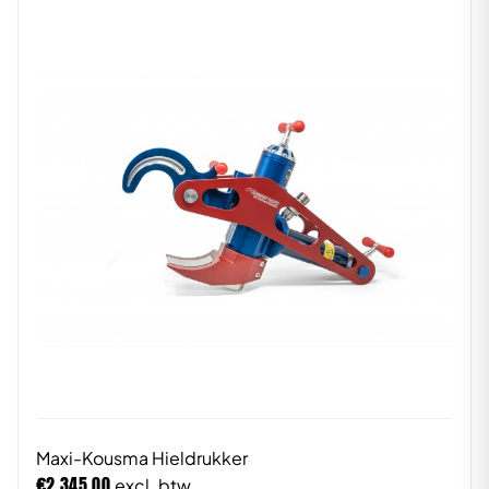
Maxi-Kousma Hieldrukker
€
2.345,00
excl. btw