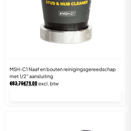
MSH-C1 Naaf en bouten reinigingsgereedschap
met 1/2″ aansluiting
€
€
83,76
79,00
excl. btw
In winkelwagen