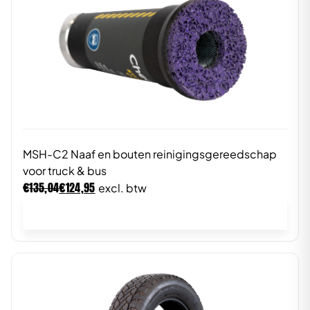
MSH-C2 Naaf en bouten reinigingsgereedschap
voor truck & bus
€
€
135,04
124,95
excl. btw
In winkelwagen