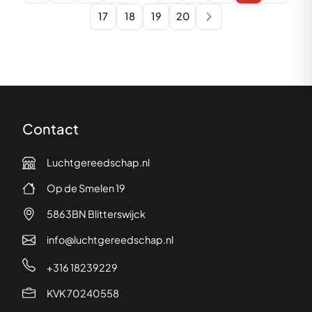
17
18
19
20
Contact
Luchtgereedschap.nl
Op de Smelen 19
5863BN Blitterswijck
info@luchtgereedschap.nl
+316 18239229
KVK 70240558