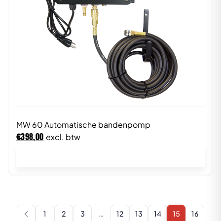
MW 60 Automatische bandenpomp
€
398,00
excl. btw
In winkelwagen
1
2
3
…
12
13
14
15
16