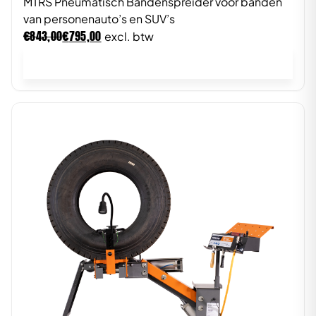
MTRS Pneumatisch Bandenspreider voor banden
van personenauto’s en SUV’s
€
€
843,00
795,00
excl. btw
In winkelwagen