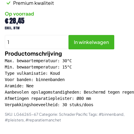
Premium kwaliteit
Op voorraad
€
28,45
excl. btw
Binnenband
In winkelwagen
reparatiemanchet
Ø80mm
Productomschrijving
30st
Max. bewaartemperatuur: 30°C

aantal
Min. bewaartemperatuur: 15°C

Type vulkanisatie: Koud

Voor banden: binnenbanden

Aramide: Nee

Aanbevolen opslagomstandigheden: Beschermd tegen regen
Afmetingen reparatiepleister: Ø80 mm

Verpakkingshoeveelheid: 30 stuks/doos
SKU:
LG66265-67
Categorie:
Schrader Pacific
Tags:
#binnenband
,
#pleisters
,
#reparatiemanchet