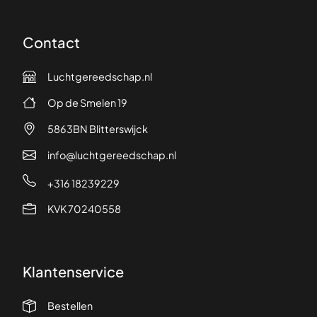
Contact
Luchtgereedschap.nl
Op de Smelen 19
5863BN Blitterswijck
info@luchtgereedschap.nl
+316 18239229
KVK 70240558
Klantenservice
Bestellen