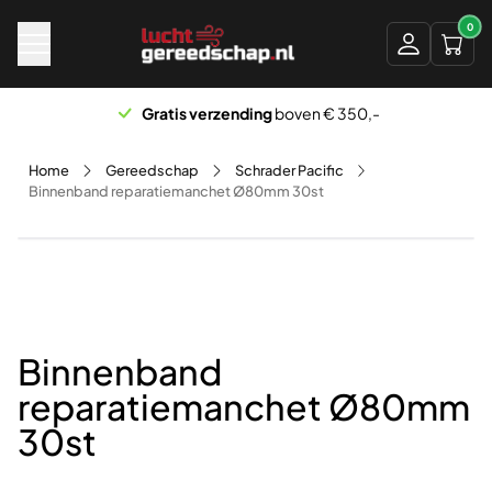
Naar hoofdinhoud
0
Gratis verzending
boven € 350,-
Home
Gereedschap
Schrader Pacific
Binnenband reparatiemanchet Ø80mm 30st
Binnenband
reparatiemanchet Ø80mm
30st