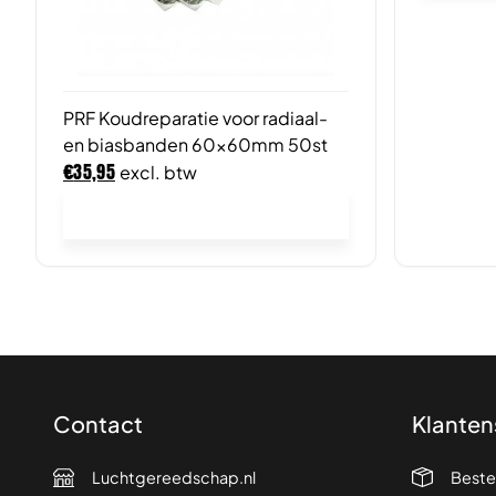
PRF Koudreparatie voor radiaal-
en biasbanden 60x60mm 50st
€
35,95
excl. btw
In winkelwagen
Contact
Klanten
Luchtgereedschap.nl
Beste