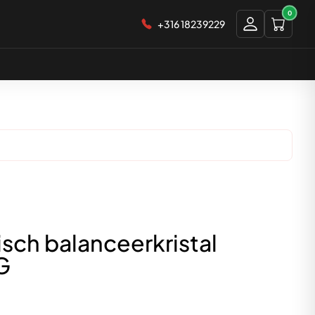
0
+316 18239229
isch balanceerkristal
G