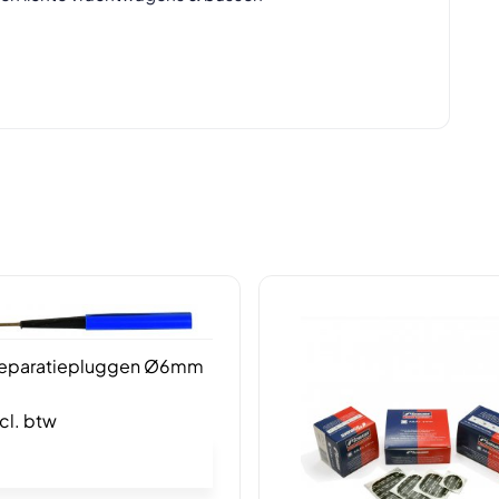
eparatiepluggen Ø6mm
cl. btw
In winkelwagen