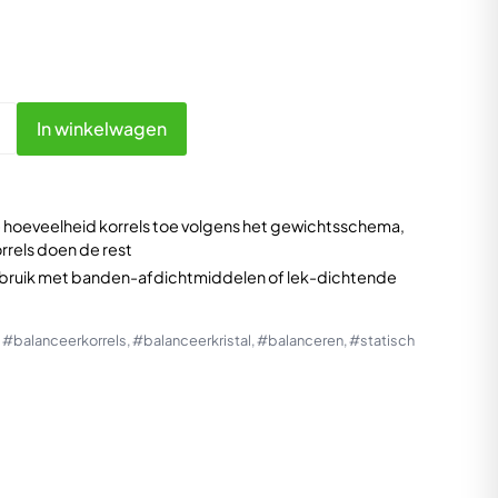
In winkelwagen
 hoeveelheid korrels toe volgens het gewichtsschema,
rrels doen de rest
ebruik met banden-afdichtmiddelen of lek-dichtende
:
#balanceerkorrels
,
#balanceerkristal
,
#balanceren
,
#statisch