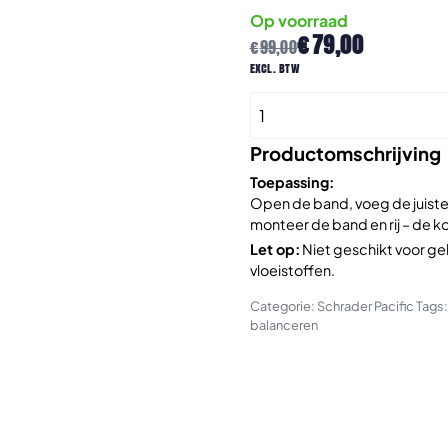
Op voorraad
Oorspronkelijke
Huidige
€
79,00
€
99,00
prijs
prijs
excl. btw
was:
is:
Bis-
€99,00.
€79,00.
Line
statisch
Productomschrijving
balanceerkristal
Toepassing:
emmer
Open de band, voeg de juiste
7,5
monteer de band en rij – de ko
KG
Let op:
Niet geschikt voor g
aantal
vloeistoffen.
Categorie:
Schrader Pacific
Tags
balanceren