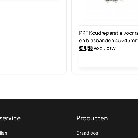
PRF Koudreparatie voor r
en biasbanden 45x45mm
€
14,95
excl. btw
In winkelwagen
service
Producten
llen
Draadloos