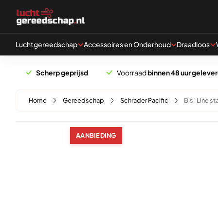
Naar hoofdinhoud
Luchtgereedschap
Accessoires en Onderhoud
Draadloos
Scherp geprijsd
Voorraad
binnen 48 uur geleve
Home
Gereedschap
Schrader Pacific
Bis-Line st
AANBIEDING