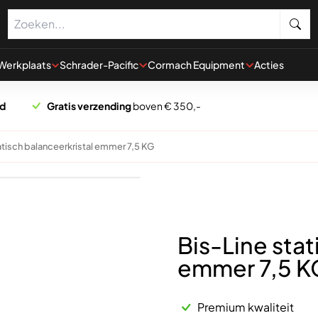
Werkplaats
Schrader-Pacific
Cormach Equipment
Acties
rd
Gratis verzending
boven € 350,-
atisch balanceerkristal emmer 7,5 KG
Bis-Line stat
emmer 7,5 K
Premium kwaliteit