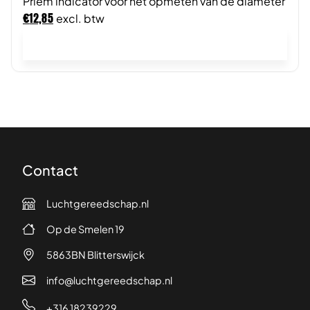
Priem indicator voor het opmeten van de diameter
€
12,85
excl. btw
In winkelwagen
Contact
Luchtgereedschap.nl
Op de Smelen 19
5863BN Blitterswijck
info@luchtgereedschap.nl
+316 18239229