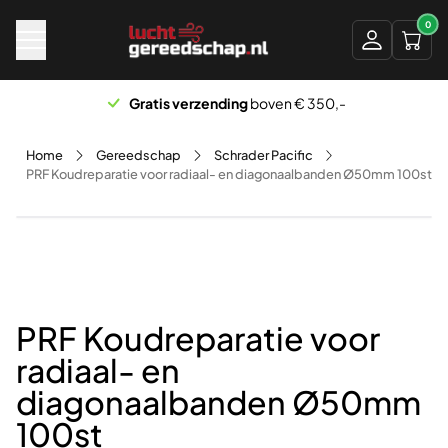
Naar hoofdinhoud
0
Gratis verzending
boven € 350,-
Home
Gereedschap
Schrader Pacific
PRF Koudreparatie voor radiaal- en diagonaalbanden Ø50mm 100st
PRF Koudreparatie voor
radiaal- en
diagonaalbanden Ø50mm
100st