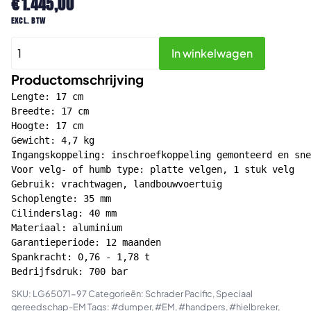
€
1.445,00
excl. btw
Compacte
In winkelwagen
hieldrukker
aantal
Productomschrijving
Lengte: 17 cm

Breedte: 17 cm

Hoogte: 17 cm

Gewicht: 4,7 kg

Ingangskoppeling: inschroefkoppeling gemonteerd en sne
Voor velg- of humb type: platte velgen, 1 stuk velg

Gebruik: vrachtwagen, landbouwvoertuig

Schoplengte: 35 mm

Cilinderslag: 40 mm

Materiaal: aluminium

Garantieperiode: 12 maanden

Spankracht: 0,76 - 1,78 t

Bedrijfsdruk: 700 bar
SKU:
LG65071-97
Categorieën:
Schrader Pacific
,
Speciaal
gereedschap-EM
Tags:
#dumper
,
#EM
,
#handpers
,
#hielbreker
,