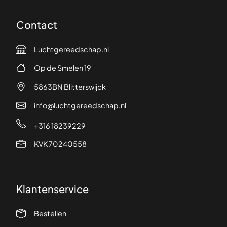
Contact
Luchtgereedschap.nl
Op de Smelen 19
5863BN Blitterswijck
info@luchtgereedschap.nl
+316 18239229
KVK 70240558
Klantenservice
Bestellen