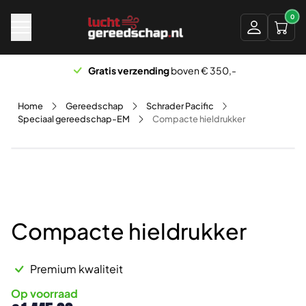
Naar hoofdinhoud
0
Gratis verzending
boven € 350,-
Home
Gereedschap
Schrader Pacific
Speciaal gereedschap-EM
Compacte hieldrukker
Compacte hieldrukker
Premium kwaliteit
Op voorraad