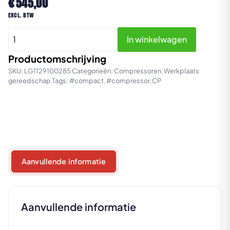
€
545,00
excl. btw
CPRA
In winkelwagen
50
MS25
Productomschrijving
MS
SKU:
LG1129100285
Categorieën:
Compressoren
,
Werkplaats
gereedschap
Tags:
#compact
,
#compressor
,
CP
aantal
Aanvullende informatie
Aanvullende informatie