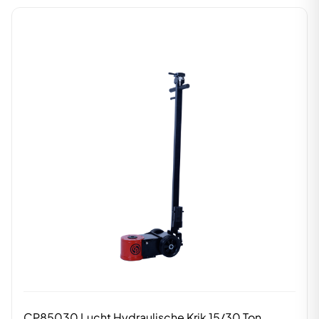
CP85030 Lucht Hydraulische Krik 15/30 Ton