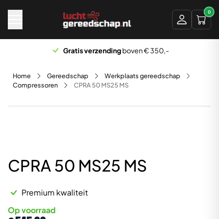
Naar hoofdinhoud
0
Gratis verzending
boven € 350,-
Home
Gereedschap
Werkplaats gereedschap
Compressoren
CPRA 50 MS25 MS
CPRA 50 MS25 MS
Premium kwaliteit
Op voorraad