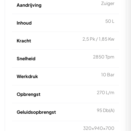
Zuiger
Aandrijving
50 L
Inhoud
2,5 Pk / 1,85 Kw
Kracht
2850 Tpm
Snelheid
10 Bar
Werkdruk
270 L/m
Opbrengst
95 Db(A)
Geluidsopbrengst
320x940x700