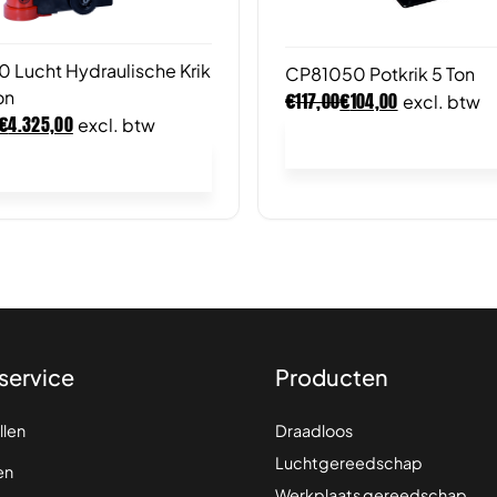
Lucht Hydraulische Krik
CP81050 Potkrik 5 Ton
€
€
on
117,00
104,00
excl. btw
€
4.325,00
excl. btw
In winkelwagen
In winkelwagen
service
Producten
llen
Draadloos
Luchtgereedschap
en
Werkplaats gereedschap