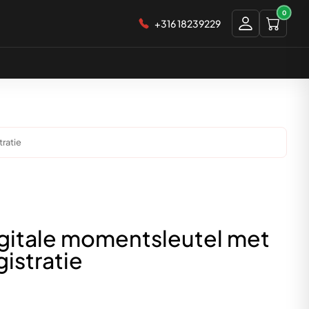
0
+316 18239229
ratie
gitale momentsleutel met
istratie