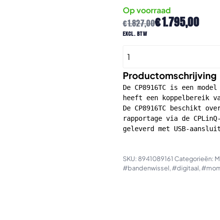
Op voorraad
Oorspronkelijke
Huidige
€
1.795,00
€
1.827,00
prijs
prijs
excl. btw
was:
is:
CP8916TC
€1.827,00.
€1.795,00.
digitale
momentsleutel
Productomschrijving
met
De CP8916TC is een model 
draadloze
heeft een koppelbereik va
De CP8916TC beschikt over
registratie
rapportage via de CPLinQ-
aantal
geleverd met USB-aanslui
SKU:
8941089161
Categorieën:
M
#bandenwissel
,
#digitaal
,
#mome