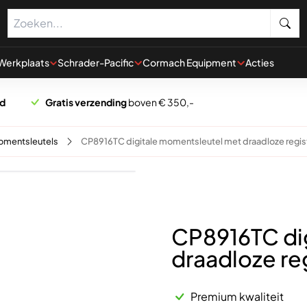
Werkplaats
Schrader-Pacific
Cormach Equipment
Acties
rd
Gratis verzending
boven € 350,-
omentsleutels
CP8916TC digitale momentsleutel met draadloze regist
CP8916TC di
draadloze reg
Premium kwaliteit