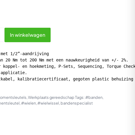
In winkelwagen
met 1/2”-aandrijving 

n 20 Nm tot 200 Nm met een nauwkeurigheid van +/- 2%. 

 koppel- en hoekmeting, P-Sets, Sequencing, Torque Check
applicatie.  

tkabel, kalibratiecertificaat, gegoten plastic behuizing
omentsleutels
,
Werkplaats gereedschap
Tags:
#banden
,
ntsleutel
,
#wielen
,
#wielwissel
,
bandenspecialist