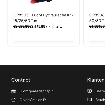
CP85050 Lucht Hydraulische Krik
CP85080 
15/25/50 Ton
50/80 T
€
€
€
2.628,00
2.475,00
4.561,00
excl. btw
In winkelwagen
Contact
Klanten
Luchtgereedschap.nl
Beste
Op de Smelen 19
Betal