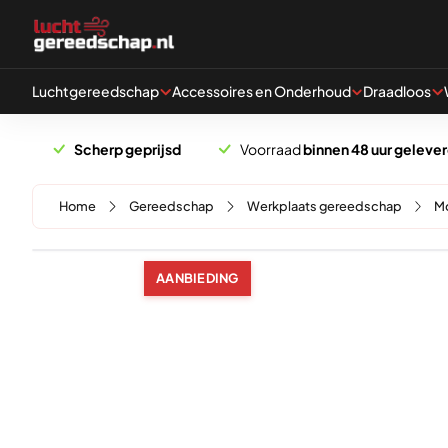
Naar hoofdinhoud
Luchtgereedschap
Accessoires en Onderhoud
Draadloos
Scherp geprijsd
Voorraad
binnen 48 uur geleve
Home
Gereedschap
Werkplaats gereedschap
M
AANBIEDING