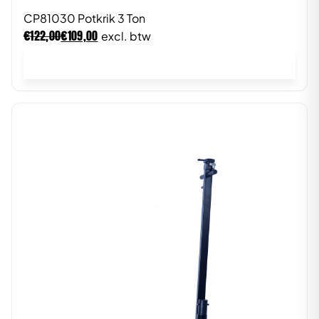
CP81030 Potkrik 3 Ton
€
€
122,00
109,00
excl. btw
In winkelwagen