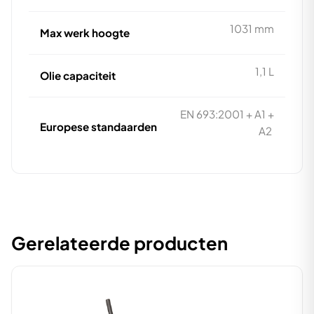
1031 mm
Max werk hoogte
1,1 L
Olie capaciteit
EN 693:2001 + A1 +
Europese standaarden
A2
Gerelateerde producten