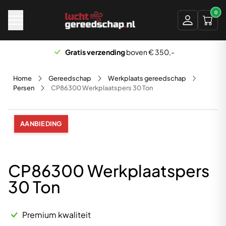
Naar hoofdinhoud
0
Gratis verzending
boven € 350,-
Home
Gereedschap
Werkplaats gereedschap
Persen
CP86300 Werkplaatspers 30 Ton
AANBIEDING
CP86300 Werkplaatspers
30 Ton
Premium kwaliteit