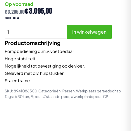
Op voorraad
Oorspronkelijke
Huidige
€
3.095,00
€
3.205,00
prijs
prijs
excl. btw
was:
is:
CP86300 Werkplaatspers
€3.205,00.
€3.095,00.
In winkelwagen
30
Ton
Productomschrijving
aantal
Pompbediening d.m.v. voetpedaal.
Hoge stabiliteit.
Mogelijkheid tot bevestiging op de vloer.
Geleverd met div. hulpstukken.
Stalen frame
SKU:
8941086300
Categorieën:
Persen
,
Werkplaats gereedschap
Tags:
#30 ton
,
#pers
,
#staande pers
,
#werkplaatspers
,
CP