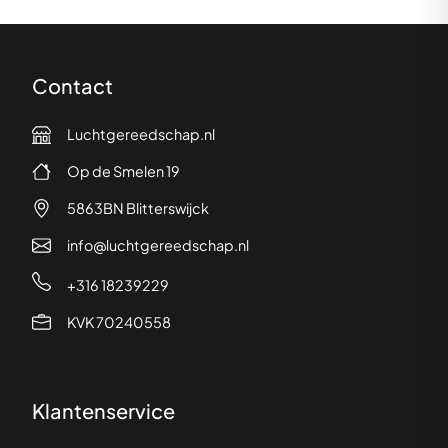
Contact
Luchtgereedschap.nl
Op de Smelen 19
5863BN Blitterswijck
info@luchtgereedschap.nl
+316 18239229
KVK 70240558
Klantenservice