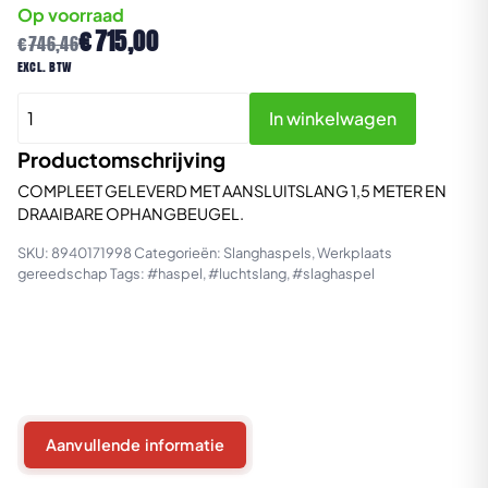
Op voorraad
Oorspronkelijke
Huidige
€
715,00
€
746,46
prijs
prijs
excl. btw
was:
is:
HR8113
€746,46.
€715,00.
In winkelwagen
SLANGHASPEL
NPT
Productomschrijving
aantal
COMPLEET GELEVERD MET AANSLUITSLANG 1,5 METER EN
DRAAIBARE OPHANGBEUGEL.
SKU:
8940171998
Categorieën:
Slanghaspels
,
Werkplaats
gereedschap
Tags:
#haspel
,
#luchtslang
,
#slaghaspel
Aanvullende informatie