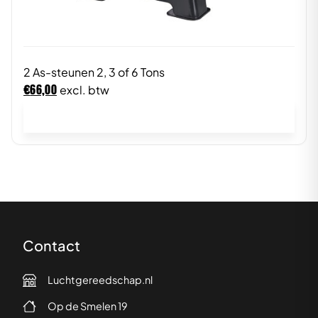
2 As-steunen 2, 3 of 6 Tons
€
66,00
excl. btw
In winkelwagen
Contact
Luchtgereedschap.nl
Op de Smelen 19