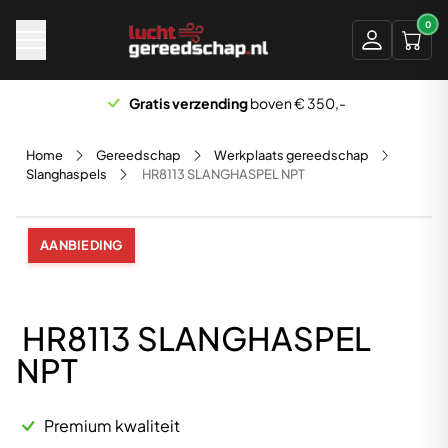
Naar hoofdinhoud
0
Gratis verzending
boven € 350,-
Home
Gereedschap
Werkplaats gereedschap
Slanghaspels
HR8113 SLANGHASPEL NPT
AANBIEDING
HR8113 SLANGHASPEL
NPT
Premium kwaliteit