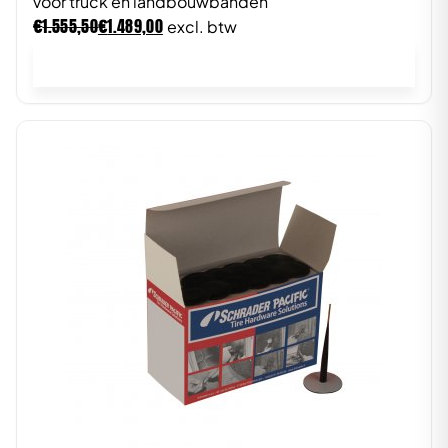
voor truck en landbouwbanden
€
€
1.555,50
1.489,00
excl. btw
In winkelwagen