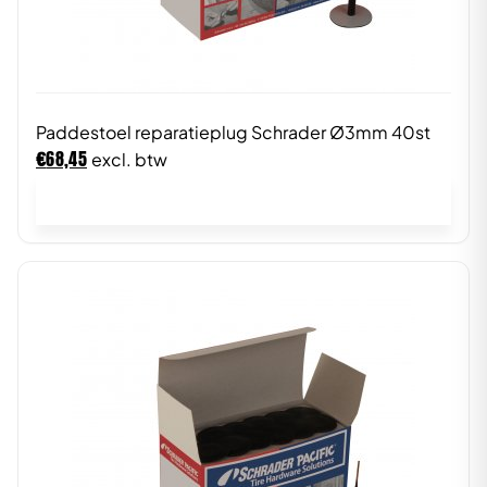
Paddestoel reparatieplug Schrader Ø3mm 40st
€
68,45
excl. btw
In winkelwagen