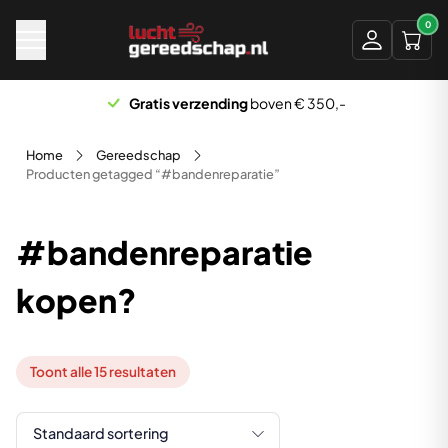
Naar hoofdinhoud
0
Gratis verzending
boven € 350,-
Home
Gereedschap
Producten getagged “#bandenreparatie”
#bandenreparatie
kopen?
Toont alle 15 resultaten