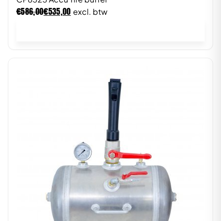
€
€
586,00
535,00
excl. btw
In winkelwagen