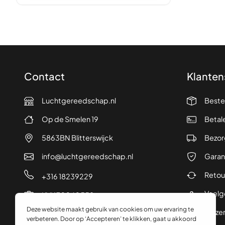
Contact
Klanten
Luchtgereedschap.nl
Beste
Op de Smelen 19
Betal
5863BN Blitterswijck
Bezor
info@luchtgereedschap.nl
Garan
Retou
+316 18239229
Veelg
KVK 70240558
Verze