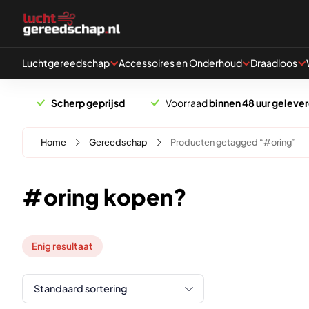
Naar hoofdinhoud
Luchtgereedschap
Accessoires en Onderhoud
Draadloos
Scherp geprijsd
Voorraad
binnen 48 uur geleve
Home
Gereedschap
Producten getagged “#oring”
#oring kopen?
Enig resultaat