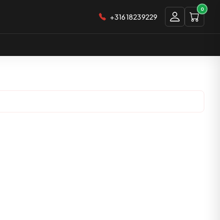
0
+316 18239229