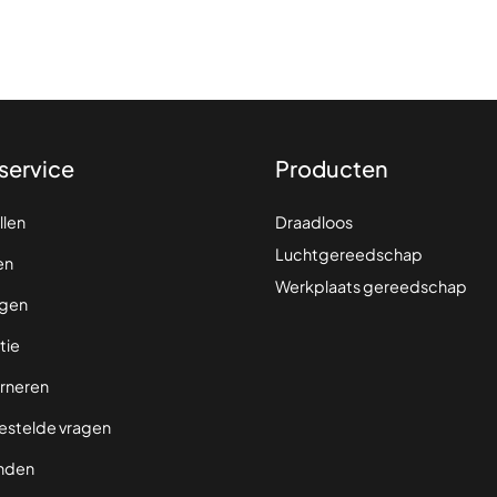
service
Producten
llen
Draadloos
Luchtgereedschap
en
Werkplaats gereedschap
gen
tie
rneren
estelde vragen
nden