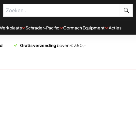
Werkplaats
Schrader-Pacific
Cormach Equipment
Acties
rd
Gratis verzending
boven € 350,-