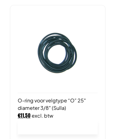
O-ring voor velgtype “O” 25″
diameter 3/8″ (Sulla)
€
11,50
excl. btw
In winkelwagen