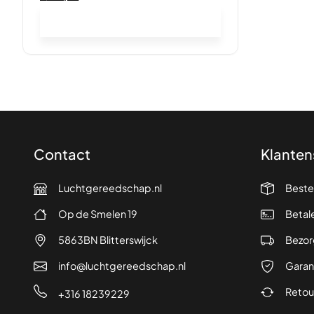
In winkelwagen
Contact
Klanten
Luchtgereedschap.nl
Beste
Op de Smelen 19
Betal
5863BN Blitterswijck
Bezor
info@luchtgereedschap.nl
Garan
Retou
+316 18239229