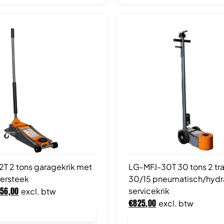
T 2 tons garagekrik met
LG-MFJ-30T 30 tons 2 tr
ersteek
30/15 pneumatisch/hydr
156,00
servicekrik
excl. btw
€
825,00
excl. btw
In winkelwagen
In winkelwagen