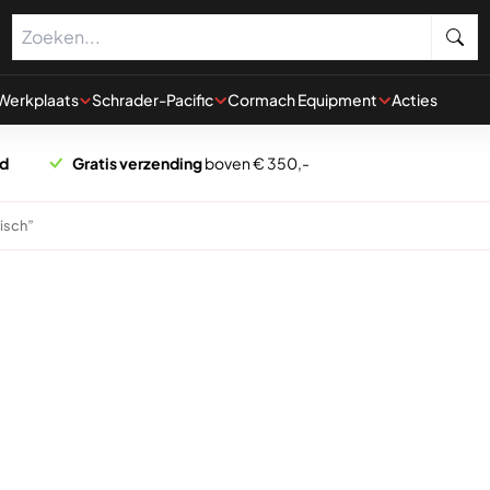
Werkplaats
Schrader-Pacific
Cormach Equipment
Acties
rd
Gratis verzending
boven € 350,-
isch”