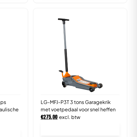
aps
LG-MFJ-P3T 3 tons Garagekrik
aulische
met voetpedaal voor snel heffen
€
275,00
excl. btw
In winkelwagen