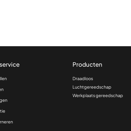
service
Producten
llen
Draadloos
Luchtgereedschap
en
Werkplaats gereedschap
gen
tie
rneren