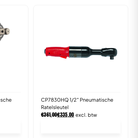
ische
CP7830HQ 1/2″ Pneumatische
Ratelsleutel
€
€
361,00
335,00
excl. btw
In winkelwagen