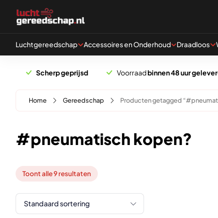
Naar hoofdinhoud
Luchtgereedschap
Accessoires en Onderhoud
Draadloos
Scherp geprijsd
Voorraad
binnen 48 uur geleve
Home
Gereedschap
Producten getagged “#pneumat
#pneumatisch kopen?
Toont alle 9 resultaten