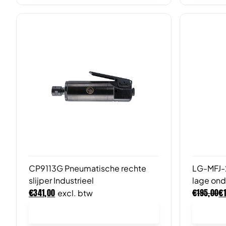
CP9113G Pneumatische rechte
LG-MFJ-2
slijper Industrieel
lage ond
€
€
€
341,00
195,00
excl. btw
In winkelwagen