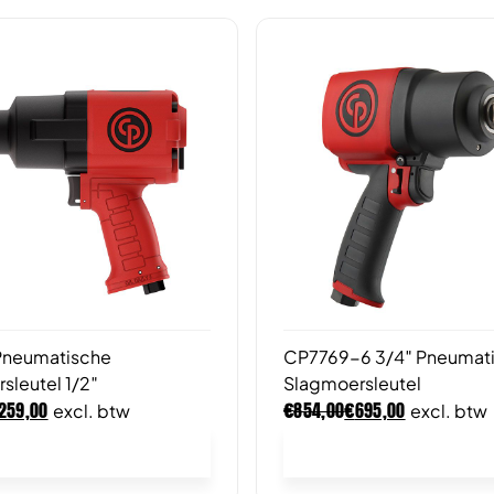
Pneumatische
CP7769-6 3/4″ Pneumat
sleutel 1/2″
Slagmoersleutel
€
€
259,00
854,00
695,00
excl. btw
excl. btw
In winkelwagen
In winkelwagen