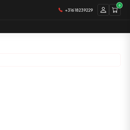
0
+316 18239229