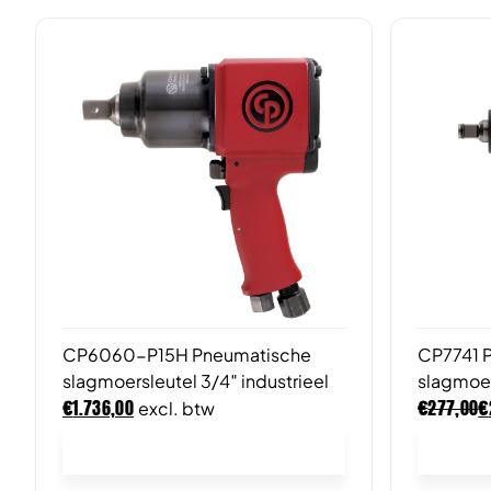
CP6060-P15H Pneumatische
CP7741 
slagmoersleutel 3/4″ industrieel
slagmoer
€
€
€
1.736,00
277,00
excl. btw
In winkelwagen