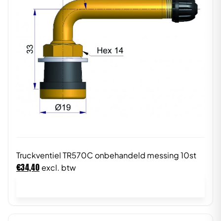
Truckventiel TR570C onbehandeld messing 10st
€
34,40
excl. btw
In winkelwagen