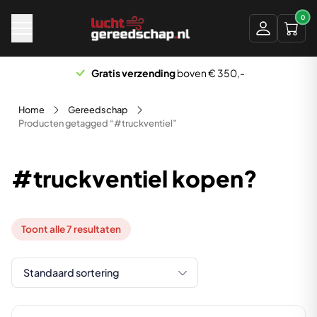
Naar hoofdinhoud
0
Gratis verzending
boven € 350,-
Home
Gereedschap
Producten getagged “#truckventiel”
#truckventiel kopen?
Toont alle 7 resultaten