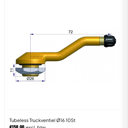
Tubeless Truckventiel Ø16 10St
€
158,00
excl. btw