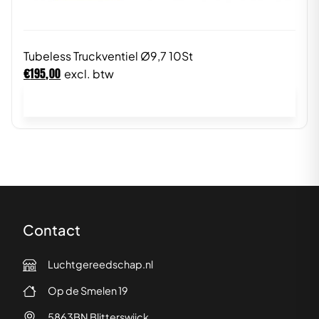
Tubeless Truckventiel Ø9,7 10St
€
195,00
excl. btw
In winkelwagen
Contact
Luchtgereedschap.nl
Op de Smelen 19
5863BN Blitterswijck