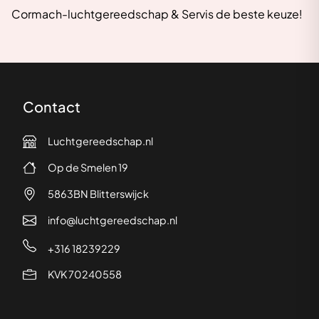
Cormach-luchtgereedschap & Servis de beste keuze!
Contact
Luchtgereedschap.nl
Op de Smelen 19
5863BN Blitterswijck
info@luchtgereedschap.nl
+316 18239229
KVK 70240558