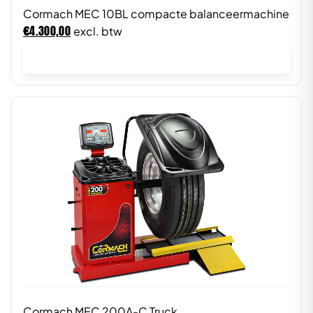
Cormach MEC 10BL compacte balanceermachine
€
4.300,00
excl. btw
In winkelwagen
Cormach MEC 200A-C Truck