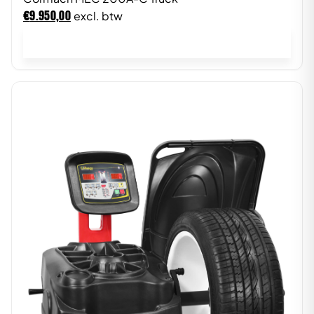
€
9.950,00
excl. btw
In winkelwagen