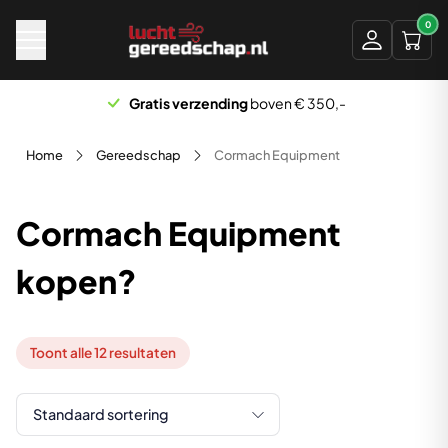
Naar hoofdinhoud
0
Scherp geprijsd
Home
Gereedschap
Cormach Equipment
Cormach Equipment
kopen?
Toont alle 12 resultaten