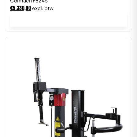
Cormach F524S
€
5.330,00
excl. btw
In winkelwagen