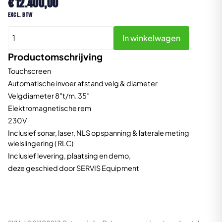
€
12.400,00
excl. btw
Cormach
In winkelwagen
1000P
RLC
Productomschrijving
aantal
Touchscreen
Automatische invoer afstand velg & diameter
Velgdiameter 8″t/m. 35″
Elektromagnetische rem
230V
Inclusief sonar, laser, NLS opspanning & laterale meting
wielslingering ( RLC)
Inclusief levering, plaatsing en demo,
deze geschied door SERVIS Equipment