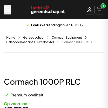
Naar hoofdinhoud
0
Gratis verzending
boven € 350,-
Home
Gereedschap
Cormach Equipment
Balanceermachines Luxe/bestel
Cormach 1000P RLC
Cormach 1000P RLC
Premium kwaliteit
Op voorraad