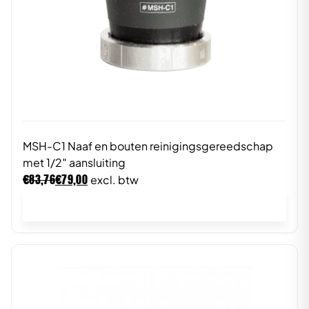
MSH-C1 Naaf en bouten reinigingsgereedschap
met 1/2″ aansluiting
€
€
83,76
79,00
excl. btw
In winkelwagen