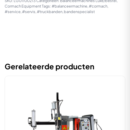
SKU:
LG01100213
Categorieën:
Balanceermachines Luxe/bestel
,
Cormach Equipment
Tags:
#balanceermachine
,
#cormach
,
#service
,
#servis
,
#truckbanden
,
bandenspecialist
Gerelateerde producten