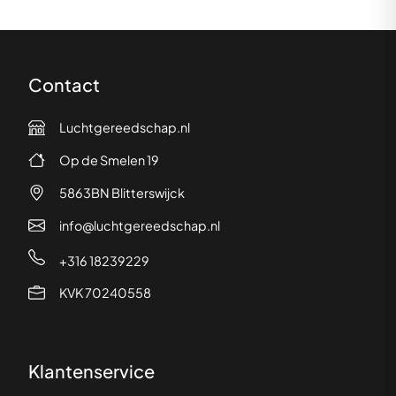
Contact
Luchtgereedschap.nl
Op de Smelen 19
5863BN Blitterswijck
info@luchtgereedschap.nl
+316 18239229
KVK 70240558
Klantenservice