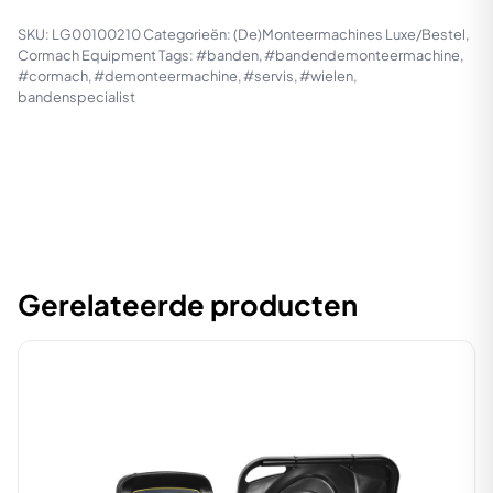
SKU:
LG00100210
Categorieën:
(De)Monteermachines Luxe/Bestel
,
Cormach Equipment
Tags:
#banden
,
#bandendemonteermachine
,
#cormach
,
#demonteermachine
,
#servis
,
#wielen
,
bandenspecialist
Gerelateerde producten