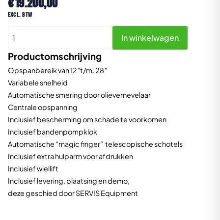
€
19.200,00
excl. btw
Cormach
In winkelwagen
CM
1200BB
Productomschrijving
aantal
Opspanbereik van 12″t/m. 28″
Variabele snelheid
Automatische smering door olievernevelaar
Centrale opspanning
Inclusief bescherming om schade te voorkomen
Inclusief bandenpompklok
Automatische “magic finger” telescopische schotels
Inclusief extra hulparm voor afdrukken
Inclusief wiellift
Inclusief levering, plaatsing en demo,
deze geschied door SERVIS Equipment