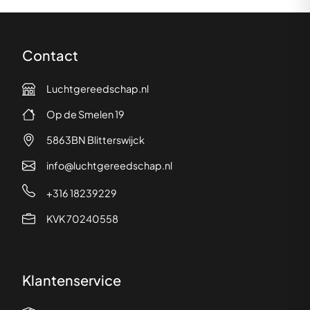
Contact
Luchtgereedschap.nl
Op de Smelen 19
5863BN Blitterswijck
info@luchtgereedschap.nl
+316 18239229
KVK 70240558
Klantenservice