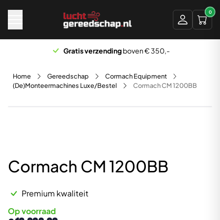
Naar hoofdinhoud
0
Gratis verzending
boven € 350,-
Home
Gereedschap
Cormach Equipment
(De)Monteermachines Luxe/Bestel
Cormach CM 1200BB
Cormach CM 1200BB
Premium kwaliteit
Op voorraad