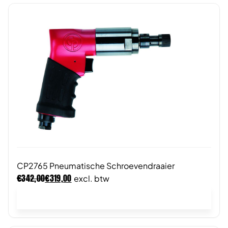
CP2765 Pneumatische Schroevendraaier
€
€
342,00
319,00
excl. btw
In winkelwagen