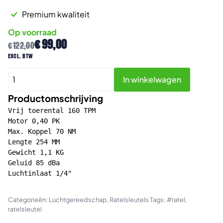
Premium kwaliteit
Op voorraad
Oorspronkelijke
Huidige
€
99,00
€
122,00
prijs
prijs
excl. btw
was:
is:
Universal
€122,00.
€99,00.
In winkelwagen
Tools
UT
Productomschrijving
2005H-
Vrij toerental 160 TPM

1
Motor 0,40 PK

Max. Koppel 70 NM

Pneumatische
Lengte 254 MM

ratelsleutel
Gewicht 1,1 KG

1/2"
Geluid 85 dBa

aantal
Luchtinlaat 1/4"

Categorieën:
Luchtgereedschap
,
Ratelsleutels
Tags:
#ratel
,
ratelsleutel