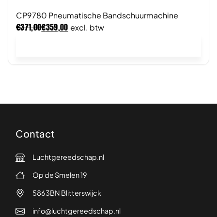
CP9780 Pneumatische Bandschuurmachine
€
€
371,00
359,00
excl. btw
In winkelwagen
Contact
Luchtgereedschap.nl
Op de Smelen 19
5863BN Blitterswijck
info@luchtgereedschap.nl