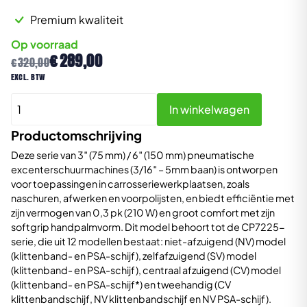
Premium kwaliteit
Op voorraad
Oorspronkelijke
Huidige
€
289,00
€
320,00
prijs
prijs
excl. btw
was:
is:
CP7255CVE
€320,00.
€289,00.
In winkelwagen
Handpalm
excentrische
Productomschrijving
schuurmachine
Deze serie van 3″ (75 mm) / 6″ (150 mm) pneumatische
150mm
excenterschuurmachines (3/16″ – 5mm baan) is ontworpen
aantal
voor toepassingen in carrosseriewerkplaatsen, zoals
naschuren, afwerken en voorpolijsten, en biedt efficiëntie met
zijn vermogen van 0,3 pk (210 W) en groot comfort met zijn
softgrip handpalmvorm. Dit model behoort tot de CP7225-
serie, die uit 12 modellen bestaat: niet-afzuigend (NV) model
(klittenband- en PSA-schijf), zelfafzuigend (SV) model
(klittenband- en PSA-schijf), centraal afzuigend (CV) model
(klittenband- en PSA-schijf*) en tweehandig (CV
klittenbandschijf, NV klittenbandschijf en NV PSA-schijf).