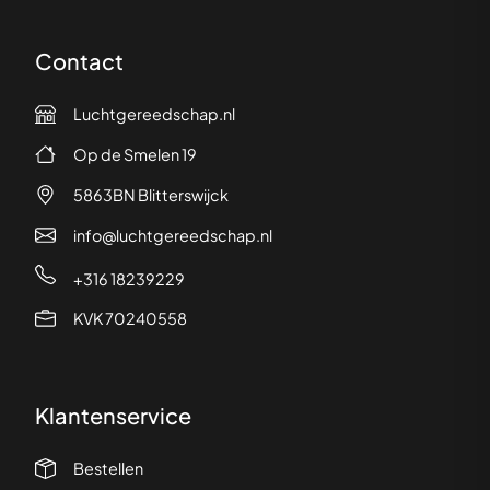
Contact
Luchtgereedschap.nl
Op de Smelen 19
5863BN Blitterswijck
info@luchtgereedschap.nl
+316 18239229
KVK 70240558
Klantenservice
Bestellen