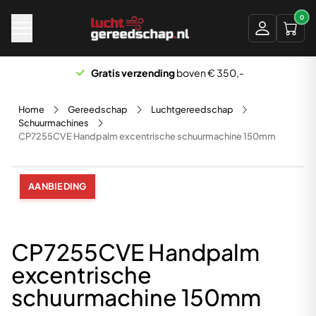
Naar hoofdinhoud
0
Gratis verzending
boven € 350,-
Home
Gereedschap
Luchtgereedschap
Schuurmachines
CP7255CVE Handpalm excentrische schuurmachine 150mm
AANBIEDING
CP7255CVE Handpalm
excentrische
schuurmachine 150mm