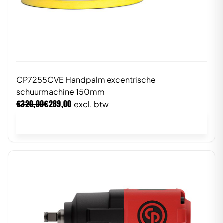
CP7255CVE Handpalm excentrische
schuurmachine 150mm
€
€
320,00
289,00
excl. btw
In winkelwagen