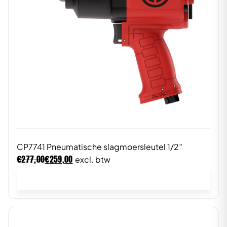
CP7741 Pneumatische slagmoersleutel 1/2″
€
€
277,00
259,00
excl. btw
In winkelwagen