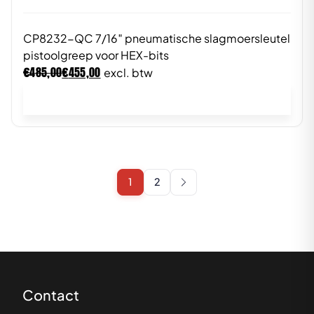
CP8232-QC 7/16″ pneumatische slagmoersleutel
pistoolgreep voor HEX-bits
€
€
485,00
455,00
excl. btw
In winkelwagen
1
2
Contact