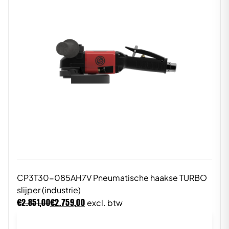
CP3T30-085AH7V Pneumatische haakse TURBO
slijper (industrie)
€
€
2.851,00
2.759,00
excl. btw
In winkelwagen