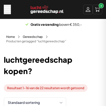
Naar hoofdinhoud
0
Scherp geprijsd
Home
Gereedschap
Producten getagged “luchtgereedschap”
luchtgereedschap
kopen?
Resultaat 1–16 van de 22 resultaten wordt getoond