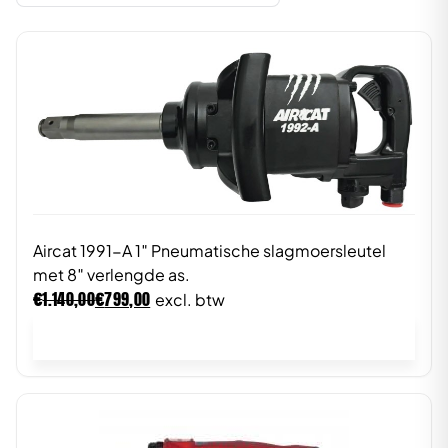
Aircat 1991-A 1″ Pneumatische slagmoersleutel
met 8″ verlengde as.
€
€
1.140,00
799,00
excl. btw
In winkelwagen