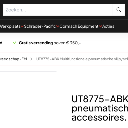
Werkplaats
Schrader-Pacific
Cormach Equipment
Acties
rd
Gratis verzending
boven € 350,-
gereedschap-EM
UT8775-ABK Multifunctionele pneumatische slijp/sc
UT8775-ABK 
pneumatisch
accessoires.