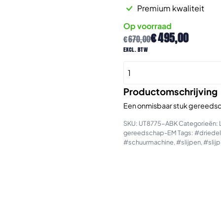
Premium kwaliteit
Op voorraad
Oorspronkelijke
Huidige
€
495,00
€
670,00
prijs
prijs
excl. btw
was:
is:
UT8775-
€670,00.
€495,00.
ABK
Multifunctionele
Productomschrijving
pneumatische
Een onmisbaar stuk gereedsch
slijp/schuur
SKU:
UT8775-ABK
Categorieën:
machine
gereedschap-EM
Tags:
#driedel
met
#schuurmachine
,
#slijpen
,
#slij
accessoires.
aantal