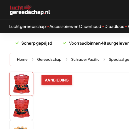
Naar hoofdinhoud
Luchtgereedschap
Accessoires en Onderhoud
Draadloos
Scherp geprijsd
Voorraad
binnen 48 uur geleve
Home
Gereedschap
Schrader Pacific
Speciaal 
AANBIEDING