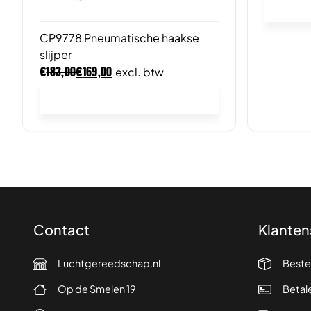
CP9778 Pneumatische haakse
slijper
€
€
183,00
169,00
excl. btw
In winkelwagen
Contact
Klanten
Luchtgereedschap.nl
Beste
Op de Smelen 19
Betal