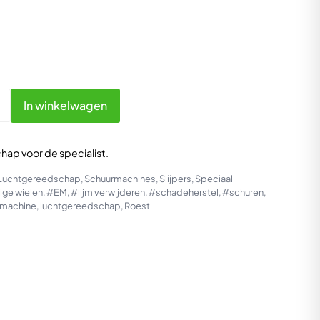
In winkelwagen
ap voor de specialist.
Luchtgereedschap
,
Schuurmachines
,
Slijpers
,
Speciaal
ige wielen
,
#EM
,
#lijm verwijderen
,
#schadeherstel
,
#schuren
,
pmachine
,
luchtgereedschap
,
Roest