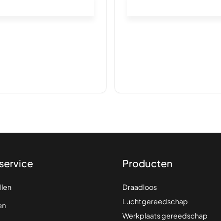
In winkelwagen
In winkelwagen
service
Producten
llen
Draadloos
Luchtgereedschap
en
Werkplaats gereedschap