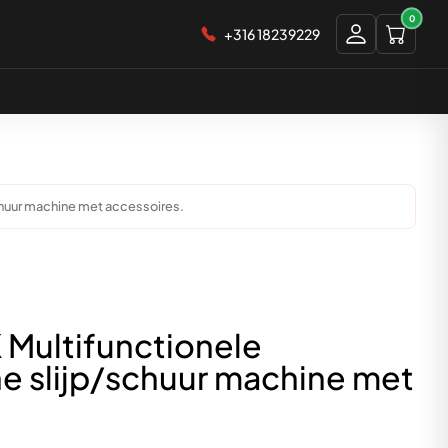
0
+316 18239229
huur machine met accessoires.
Multifunctionele
e slijp/schuur machine met