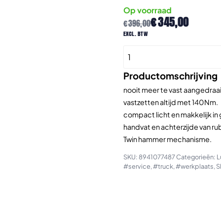
Op voorraad
Oorspronkelijke
Huidige
€
345,00
€
396,00
prijs
prijs
excl. btw
was:
is:
CP7748TL
€396,00.
€345,00.
1/2"
Pneumatische
Productomschrijving
Slagmoersleutel
nooit meer te vast aangedraa
aantal
vastzetten altijd met 140Nm.
compact licht en makkelijk in 
handvat en achterzijde van ru
Twin hammer mechanisme.
SKU:
8941077487
Categorieën:
L
#service
,
#truck
,
#werkplaats
,
S