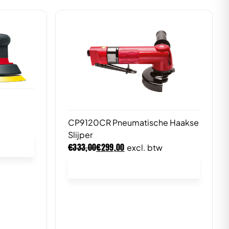
CP9120CR Pneumatische Haakse
Slijper
€
€
333,00
299,00
excl. btw
In winkelwagen