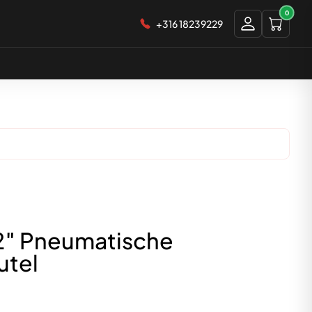
0
+316 18239229
2″ Pneumatische
utel