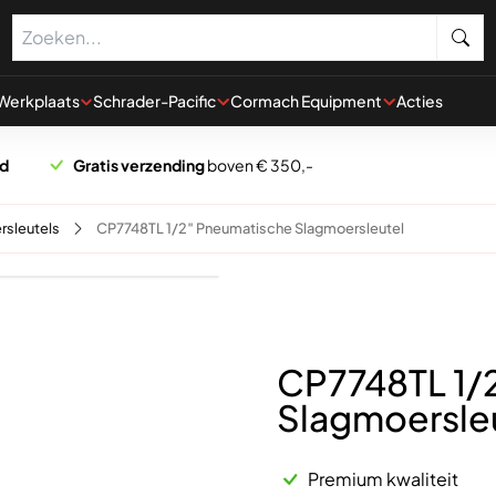
Werkplaats
Schrader-Pacific
Cormach Equipment
Acties
rd
Gratis verzending
boven € 350,-
rsleutels
CP7748TL 1/2″ Pneumatische Slagmoersleutel
CP7748TL 1/
Slagmoersle
Premium kwaliteit