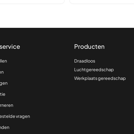
service
Producten
llen
Draadloos
Luchtgereedschap
en
Werkplaats gereedschap
gen
tie
rneren
estelde vragen
nden