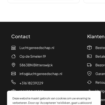
Contact
Klanten
Luchtgereedschap.nl
Beste
Op de Smelen 19
Betal
5863BN Blitterswijck
Bezor
info@luchtgereedschap.nl
Garan
Retou
+316 18239229
Veelg
KVK 70240558
Verze