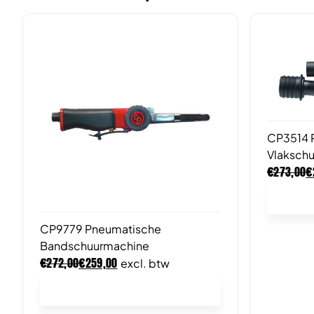
CP3514 
Vlaksch
€
€
273,00
CP9779 Pneumatische
Bandschuurmachine
€
€
272,00
259,00
excl. btw
In winkelwagen