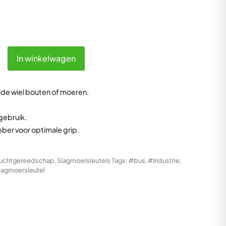
In winkelwagen
ide wiel bouten of moeren.
gebruik.
bber voor optimale grip.
uchtgereedschap
,
Slagmoersleutels
Tags:
#bus
,
#Industrie
,
lagmoersleutel