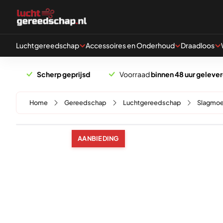
Naar hoofdinhoud
Luchtgereedschap
Accessoires en Onderhoud
Draadloos
Scherp geprijsd
Voorraad
binnen 48 uur geleve
Home
Gereedschap
Luchtgereedschap
Slagmoe
AANBIEDING