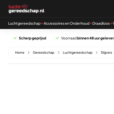
Naar hoofdinhoud
Luchtgereedschap
Accessoires en Onderhoud
Draadloos
Scherp geprijsd
Voorraad
binnen 48 uur geleve
Home
Gereedschap
Luchtgereedschap
Slijpers