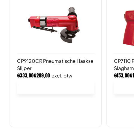
CP9120CR Pneumatische Haakse
CP7110 P
Slijper
Slagham
€
€
€
€
333,00
299,00
153,00
excl. btw
In winkelwagen