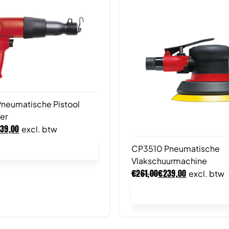
neumatische Pistool
er
139,00
excl. btw
CP3510 Pneumatische
In winkelwagen
Vlakschuurmachine
€
€
261,00
239,00
excl. btw
In winkelwagen