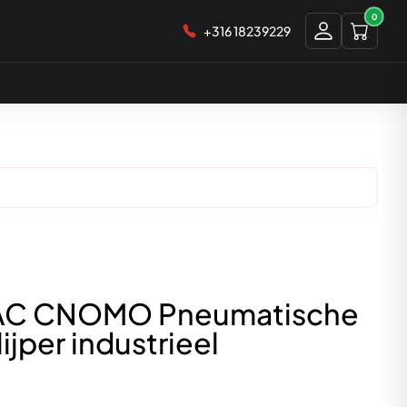
0
+316 18239229
C CNOMO Pneumatische
ijper industrieel