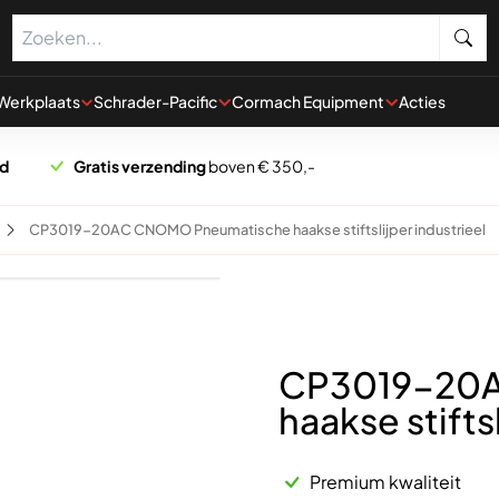
Werkplaats
Schrader-Pacific
Cormach Equipment
Acties
rd
Gratis verzending
boven € 350,-
CP3019-20AC CNOMO Pneumatische haakse stiftslijper industrieel
CP3019-20A
haakse stiftsl
Premium kwaliteit