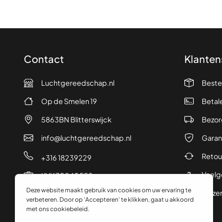
Contact
Klanten
Luchtgereedschap.nl
Beste
Op de Smelen 19
Betal
5863BN Blitterswijck
Bezor
info@luchtgereedschap.nl
Garan
Retou
+316 18239229
Veelg
KVK 70240558
Verze