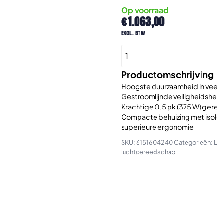
Op voorraad
€
1.063,00
excl. btw
CP3019-
20AC
CNOMO
Productomschrijving
Pneumatische
Hoogste duurzaamheid in vee
haakse
Gestroomlijnde veiligheidshen
Krachtige 0,5 pk (375 W) ger
stiftslijper
Compacte behuizing met iso
industrieel
superieure ergonomie
aantal
SKU:
6151604240
Categorieën:
L
luchtgereedschap