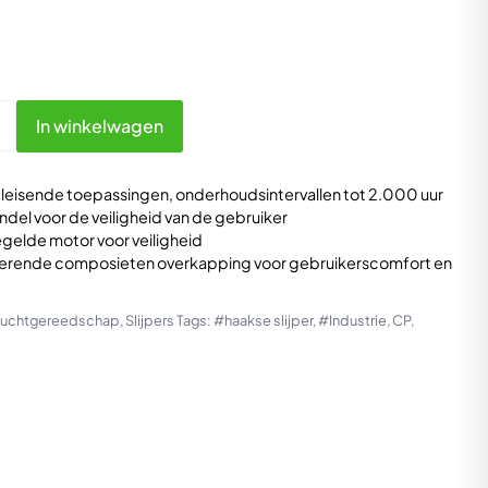
In winkelwagen
leisende toepassingen, onderhoudsintervallen tot 2.000 uur
del voor de veiligheid van de gebruiker
egelde motor voor veiligheid
lerende composieten overkapping voor gebruikerscomfort en
uchtgereedschap
,
Slijpers
Tags:
#haakse slijper
,
#Industrie
,
CP
,