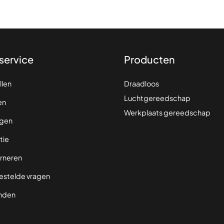
service
Producten
llen
Draadloos
Luchtgereedschap
en
Werkplaats gereedschap
gen
tie
rneren
estelde vragen
nden