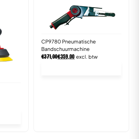
CP9780 Pneumatische
Bandschuurmachine
€
€
371,00
359,00
excl. btw
In winkelwagen