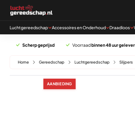
Naar hoofdinhoud
Luchtgereedschap
Accessoires en Onderhoud
Draadloos
Scherp geprijsd
Voorraad
binnen 48 uur geleve
Home
Gereedschap
Luchtgereedschap
Slijpers
AANBIEDING