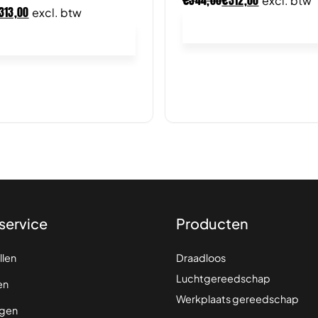
344,00
312,00
excl. btw
313,00
excl. btw
In winkelwagen
In winkelwagen
service
Producten
llen
Draadloos
Luchtgereedschap
en
Werkplaats gereedschap
gen