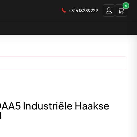
0
+316 18239229
A5 Industriële Haakse
M