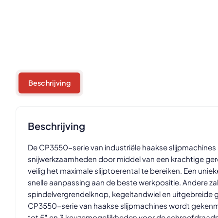
Beschrijving
Beschrijving
De CP3550-serie van industriële haakse slijpmachines bi
snijwerkzaamheden door middel van een krachtige ger
veilig het maximale slijptoerental te bereiken. Een uni
snelle aanpassing aan de beste werkpositie. Andere zak
spindelvergrendelknop, kegeltandwiel en uitgebreide g
CP3550-serie van haakse slijpmachines wordt gekenme
tot 5″ en 3 keuzemogelijkheden voor de schroefdraadm