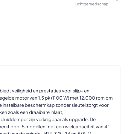
luchtgereedschap
edt veiligheid en prestaties voor slijp- en
egelde motor van 1,5 pk (1100 W) met 12.000 rpm om
eke instelbare beschermkap zonder sleutel zorgt voor
en zoals een draaibare inlaat,
eluiddemper zijn verkrijgbaar als upgrade. De
rkt door 5 modellen met een wielcapaciteit van 4″
aat van de spindel: M14, 3/8-24 en 5/8-11.