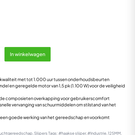
In winkelwagen
 kwaliteit met tot 1.000 uur tussen onderhoudsbeurten
del en geregelde motor van 1,5 pk (1.100 W) voor de veiligheid
ende composieten overkapping voor gebruikerscomfort
nelle vervanging van schuurmiddelen om stilstand van het
or een goede werking van het gereedschap en voorkomt
uchtgereedschap
,
Slijpers
Tags:
#haakse slijper
,
#Industrie
,
125MM
,