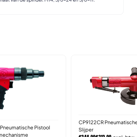
CP9122CR Pneumatische
Pneumatische Pistool
Slijper
mechanisme
€
€