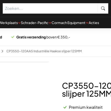
Werkplaats
Schrader-Pacific
Cormach Equipment
Acties
rd
Gratis verzending
boven € 350,-
CP3550-120AA5 Industriële Haakse slijper 125MM
CP3550-120A
slijper 125M
Premium kwaliteit