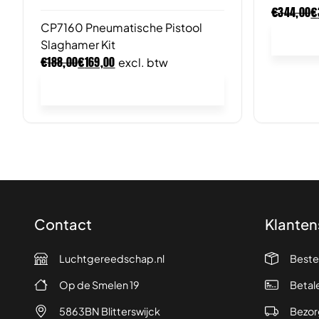
€
€
344,00
CP7160 Pneumatische Pistool
Slaghamer Kit
€
€
188,00
169,00
excl. btw
In winkelwagen
Contact
Klanten
Luchtgereedschap.nl
Beste
Op de Smelen 19
Betal
5863BN Blitterswijck
Bezor