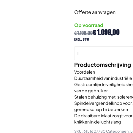
Offerte aanvragen
Op voorraad
Oorspronkelijke
Huidige
€
1.099,00
€
1.198,00
prijs
prijs
excl. btw
was:
is:
CP3550-
€1.198,00.
€1.099,00.
120AA5
Industriële
Productomschrijving
Haakse
Voordelen
slijper
Duurzaamheid van industriële
Gestroomlijnde veiligheidshen
125MM
van de gebruiker
aantal
Stalen behuizing met isoler
Spindelvergrendelknop voor s
gereedschap te beperken
De draaibare inlaat zorgt vo
knikken in de luchtslang
SKU:
6151607780
Categorieën:
L