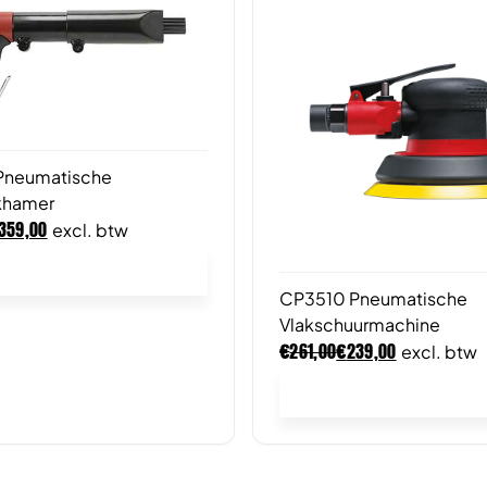
Pneumatische
khamer
359,00
excl. btw
In winkelwagen
CP3510 Pneumatische
Vlakschuurmachine
€
€
261,00
239,00
excl. btw
In winkelwagen