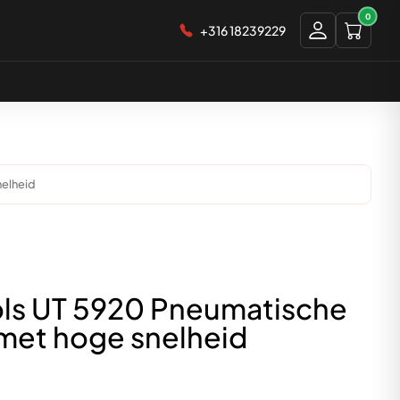
0
+316 18239229
nelheid
ols UT 5920 Pneumatische
met hoge snelheid