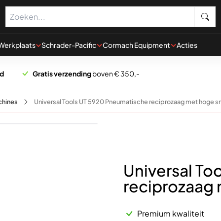
Werkplaats
Schrader-Pacific
Cormach Equipment
Acties
rd
Gratis verzending
boven € 350,-
hines
Universal Tools UT 5920 Pneumatische reciprozaag met hoge s
Universal To
reciprozaag 
Premium kwaliteit