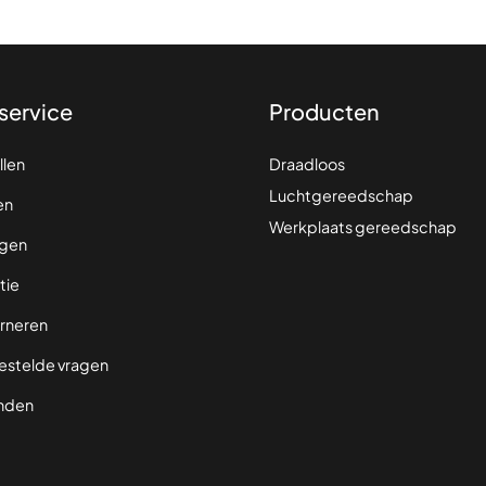
service
Producten
llen
Draadloos
Luchtgereedschap
en
Werkplaats gereedschap
gen
tie
rneren
estelde vragen
nden