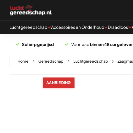
Naar hoofdinhoud
Luchtgereedschap
Accessoires en Onderhoud
Draadloos
Scherp geprijsd
Voorraad
binnen 48 uur geleve
Home
Gereedschap
Luchtgereedschap
Zaagmac
AANBIEDING