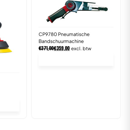
CP9780 Pneumatische
Bandschuurmachine
€
€
371,00
359,00
excl. btw
In winkelwagen