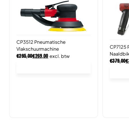
CP3512 Pneumatische
CP7125 
Vlakschuurmachine
Naaldbi
€
€
295,00
269,00
excl. btw
€
€
379,00
In winkelwagen