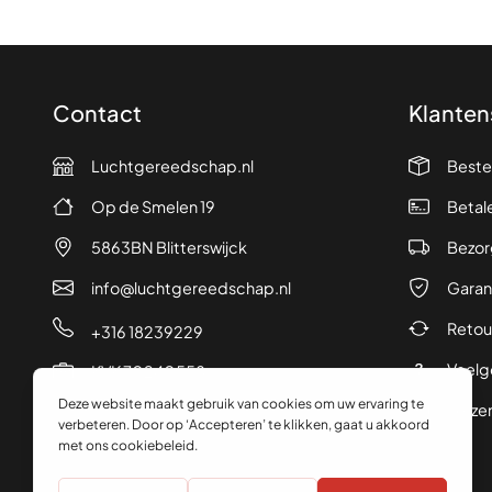
Contact
Klanten
Luchtgereedschap.nl
Beste
Op de Smelen 19
Betal
5863BN Blitterswijck
Bezor
info@luchtgereedschap.nl
Garan
Retou
+316 18239229
Veelg
KVK 70240558
Verze