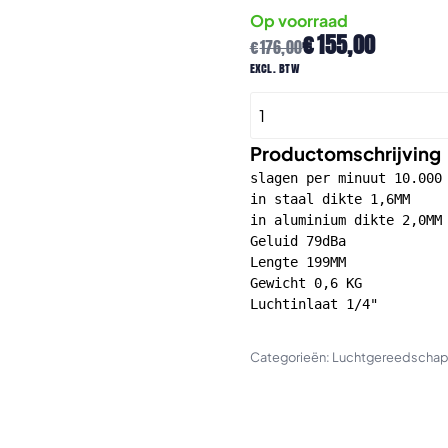
Op voorraad
Oorspronkelijke
Huidige
€
155,00
€
176,00
prijs
prijs
excl. btw
was:
is:
Universal
€176,00.
€155,00.
Tools
UT
Productomschrijving
5920
slagen per minuut 10.000

Pneumatische
in staal dikte 1,6MM

in aluminium dikte 2,0MM

reciprozaag
Geluid 79dBa

met
Lengte 199MM

hoge
Gewicht 0,6 KG

snelheid
Luchtinlaat 1/4"

aantal
Categorieën:
Luchtgereedscha