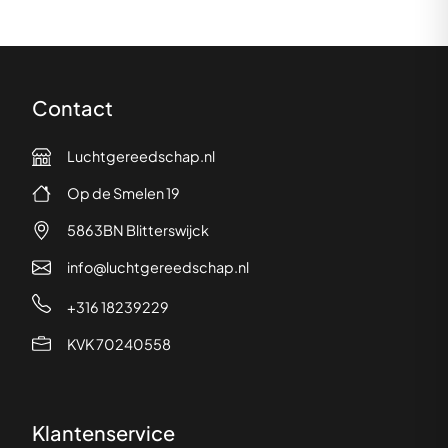
Contact
Luchtgereedschap.nl
Op de Smelen 19
5863BN Blitterswijck
info@luchtgereedschap.nl
+316 18239229
KVK 70240558
Klantenservice