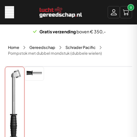
Naar hoofdinhoud
0
Gratis verzending
boven € 350,-
Home
Gereedschap
Schrader Pacific
Pompstok met dubbel mondstuk (dubbele wielen)