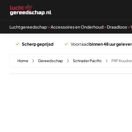
Naar hoofdinhoud
Luchtgereedschap
Accessoires en Onderhoud
Draadloos
Scherp geprijsd
Voorraad
binnen 48 uur geleve
Home
Gereedschap
Schrader Pacific
PRF Koudre