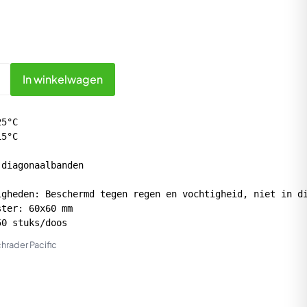
In winkelwagen
5°C

5°C

diagonaalbanden

gheden: Beschermd tegen regen en vochtigheid, niet in di
ter: 60x60 mm

50 stuks/doos
hrader Pacific