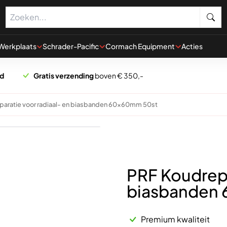
Werkplaats
Schrader-Pacific
Cormach Equipment
Acties
rd
Gratis verzending
boven € 350,-
paratie voor radiaal- en biasbanden 60x60mm 50st
PRF Koudrepa
biasbanden
Premium kwaliteit