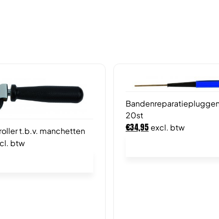
Bandenreparatieplugg
20st
€
34,95
excl. btw
roller t.b.v. manchetten
cl. btw
In winkelwagen
In winkelwagen