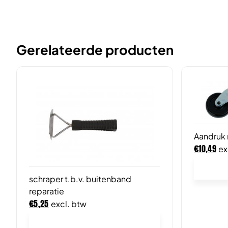
Gerelateerde producten
Aandruk 
€
10,49
ex
schraper t.b.v. buitenband
reparatie
€
5,25
excl. btw
In winkelwagen