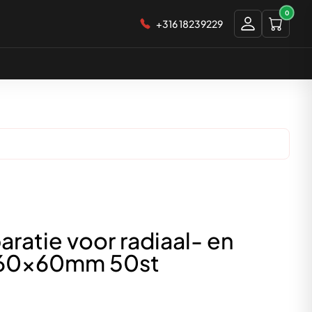
0
+316 18239229
ratie voor radiaal- en
 60x60mm 50st