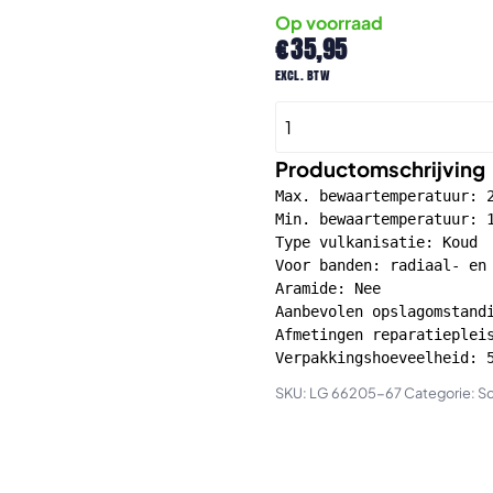
Op voorraad
€
35,95
excl. btw
PRF
Koudreparatie
voor
Productomschrijving
radiaal-
Max. bewaartemperatuur: 2
en
Min. bewaartemperatuur: 1
Type vulkanisatie: Koud

biasbanden
Voor banden: radiaal- en 
60x60mm
Aramide: Nee

50st
Aanbevolen opslagomstandi
aantal
Afmetingen reparatiepleis
Verpakkingshoeveelheid: 
SKU:
LG 66205-67
Categorie:
Sc