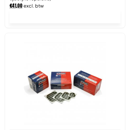
€
41,00
excl. btw
In winkelwagen