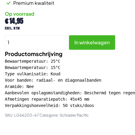
Premium kwaliteit
Op voorraad
€
14,95
excl. btw
PRF
In winkelwagen
Koudreparatie
voor
Productomschrijving
radiaal-
Bewaartemperatuur: 25°C

en
Bewaartemperatuur: 15°C

Type vulkanisatie: Koud

biasbanden
Voor banden: radiaal- en diagonaalbanden

45x45mm
Aramide: Nee

50st
Aanbevolen opslagomstandigheden: Beschermd tegen regen
aantal
Afmetingen reparatiepatch: 45x45 mm

Verpakkingshoeveelheid: 50 stuks/doos
SKU:
LG66203-67
Categorie:
Schrader Pacific