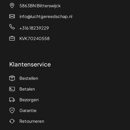
5863BN Blitterswijck
info@luchtgereedschap.nl
+316 18239229
KVK 70240558
Klantenservice
Bestellen
Betalen
Bezorgen
Garantie
Retourneren