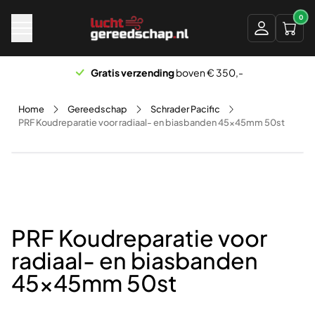
Naar hoofdinhoud
0
Gratis verzending
boven € 350,-
Home
Gereedschap
Schrader Pacific
PRF Koudreparatie voor radiaal- en biasbanden 45x45mm 50st
PRF Koudreparatie voor
radiaal- en biasbanden
45x45mm 50st