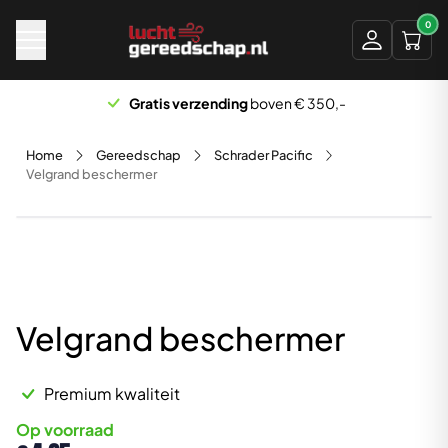
Naar hoofdinhoud
0
Gratis verzending
boven € 350,-
Home
Gereedschap
Schrader Pacific
Velgrand beschermer
Velgrand beschermer
Premium kwaliteit
Op voorraad