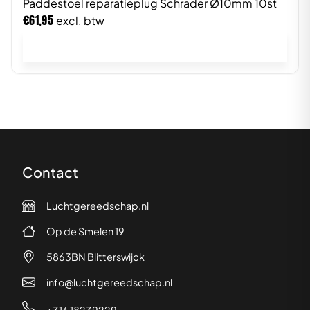
Paddestoel reparatieplug Schrader Ø10mm 10st
€
61,95
excl. btw
In winkelwagen
Contact
Luchtgereedschap.nl
Op de Smelen 19
5863BN Blitterswijck
info@luchtgereedschap.nl
+316 18239229