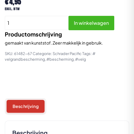
€
4,95
excl. btw
Velgrand
In winkelwagen
beschermer
aantal
Productomschrijving
gemaakt van kunststof. Zeer makkelijk in gebruik.
SKU:
61482-67
Categorie:
Schrader Pacific
Tags:
#
velgrandbescherming
,
#bescherming
,
#velg
Beschrijving
Beschrijving