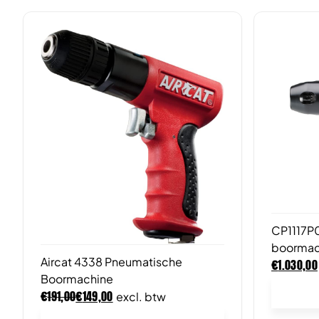
CP1117P
boormach
Aircat 4338 Pneumatische
€
1.030,00
Boormachine
€
€
191,00
149,00
excl. btw