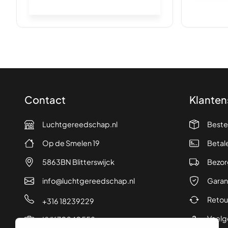
In winkelwagen
Contact
Klanten
Luchtgereedschap.nl
Beste
Op de Smelen 19
Betal
5863BN Blitterswijck
Bezor
info@luchtgereedschap.nl
Garan
Retou
+316 18239229
Veelg
KVK 70240558