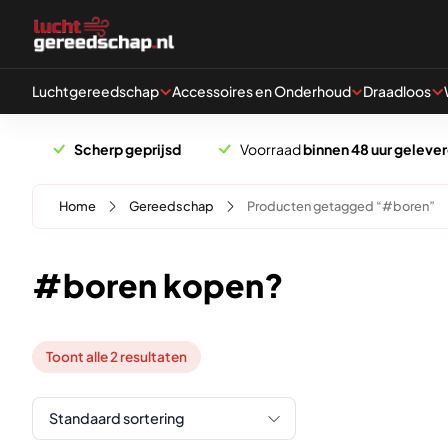
Naar hoofdinhoud
Luchtgereedschap
Accessoires en Onderhoud
Draadloos
Scherp geprijsd
Voorraad
binnen 48 uur geleve
Home
Gereedschap
Producten getagged “#boren”
#boren kopen?
Toont alle 2 resultaten