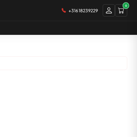
0
+316 18239229