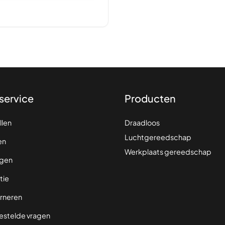
service
Producten
llen
Draadloos
Luchtgereedschap
en
Werkplaats gereedschap
gen
tie
rneren
estelde vragen