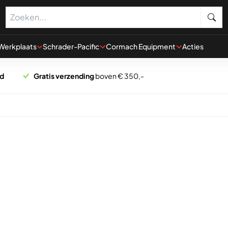
Werkplaats
Schrader-Pacific
Cormach Equipment
Acties
rd
Gratis verzending
boven € 350,-