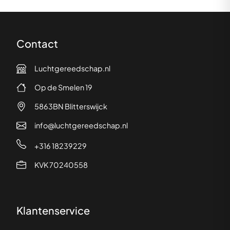
Contact
Luchtgereedschap.nl
Op de Smelen 19
5863BN Blitterswijck
info@luchtgereedschap.nl
+316 18239229
KVK 70240558
Klantenservice