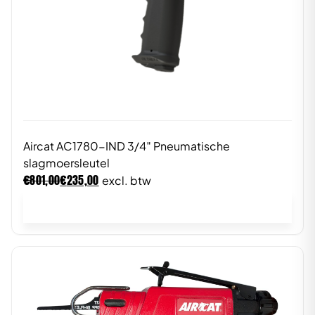
Aircat AC1780-IND 3/4″ Pneumatische
slagmoersleutel
€
€
801,00
235,00
excl. btw
In winkelwagen