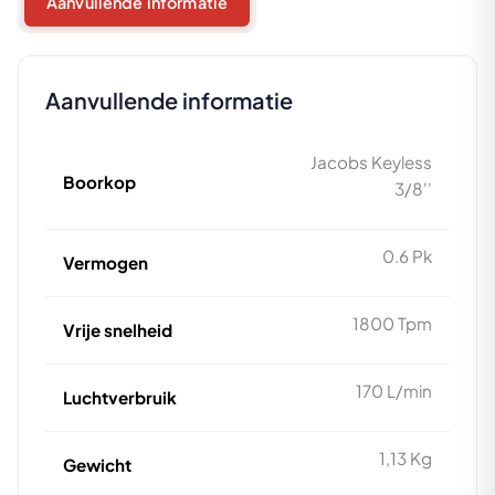
Aanvullende informatie
Aanvullende informatie
Jacobs Keyless
Boorkop
3/8''
0.6 Pk
Vermogen
1800 Tpm
Vrije snelheid
170 L/min
Luchtverbruik
1,13 Kg
Gewicht