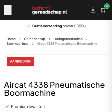
Naar hoofdinhoud
0
Gratis verzending
boven € 350,-
Home
Gereedschap
Luchtgereedschap
Boormachines
Aircat 4338 Pneumatische Boormachine
AANBIEDING
Aircat 4338 Pneumatische
Boormachine
Premium kwaliteit