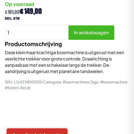
Op voorraad
Oorspronkelijke
Huidige
€
149,00
€
191,00
prijs
prijs
excl. btw
was:
is:
Aircat
€191,00.
€149,00.
In winkelwagen
4338
Pneumatische
Productomschrijving
Boormachine
Deze klein maar krachtige boormachine is uitgerust met een
aantal
veerlichte trekker voor grote controle. Draairichting is
aanpasbaar met een schakelaar langs de trekker. De
aandrijving is uitgerust met planetaire tandwielen.
SKU:
LG433800000
Categorie:
Boormachines
Tags:
#boormachine
,
#boren
,
Aircat