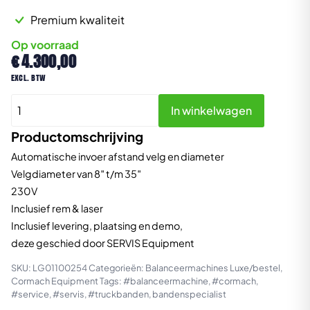
Premium kwaliteit
Op voorraad
€
4.300,00
excl. btw
Cormach
In winkelwagen
MEC
10BL
Productomschrijving
compacte
Automatische invoer afstand velg en diameter
balanceermachine
Velgdiameter van 8″ t/m 35″
aantal
230V
Inclusief rem & laser
Inclusief levering, plaatsing en demo,
deze geschied door SERVIS Equipment
SKU:
LG01100254
Categorieën:
Balanceermachines Luxe/bestel
,
Cormach Equipment
Tags:
#balanceermachine
,
#cormach
,
#service
,
#servis
,
#truckbanden
,
bandenspecialist