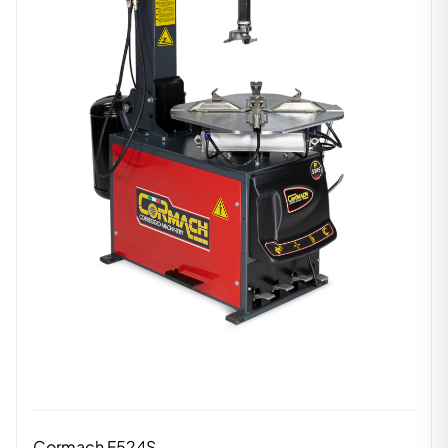
Cormach F524S