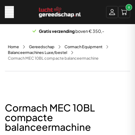
Naar hoofdinhoud
0
Gratis verzending
boven € 350,-
Home
Gereedschap
Cormach Equipment
Balanceermachines Luxe/bestel
Cormach MEC 10BL compacte balanceermachine
Cormach MEC 10BL
compacte
balanceermachine