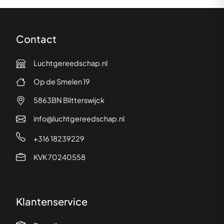
Contact
Luchtgereedschap.nl
Op de Smelen 19
5863BN Blitterswijck
info@luchtgereedschap.nl
+316 18239229
KVK 70240558
Klantenservice